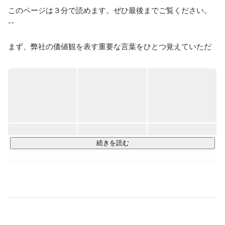
このページは３分で読めます。ぜひ最後までご覧ください。

--

まず、弊社の価値観を表す重要な言葉をひとつ覚えていただ
きたいです。

それは、「前に進む」ということ。

前に進むとは、幾多の困難を乗り越えて見えない景色を見に
行くことです。ひとりひとりが前進することで、事業を前に
動かし、人間社会を前進させる。そのこと自体に人生の意味
があると考えています。

続きを読む
より成長性の高い事業領域にフォーカスし、"成長最適"な役割
にメンバーをアサインすることでこれを実現します。

とはいえ四方八方に枝葉を伸ばしても高く成長することはで
きません。弊社は「マーケティング力」と「クリエイティビ