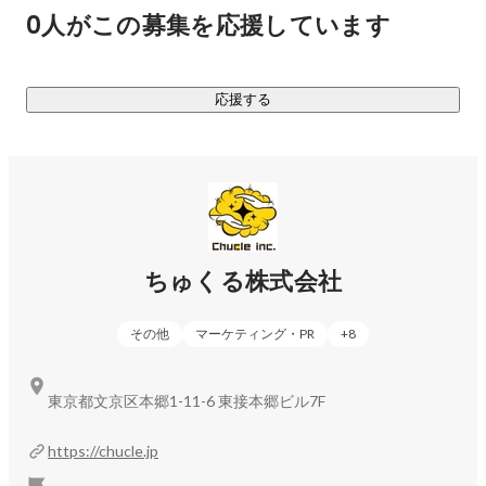
ティ」を軸となる強みとし、これを活かした新規事業を次々
0人がこの募集を応援しています
と作っていきます。

あらためてちゅくる株式会社は、なにをする会社か。

応援する
マーケティング力とクリエイティビティを活かして新規事業
をどんどん作り、前進しつづける会社です。

《現在取り組んでいる事業》

◆D2C事業

ちゅくる株式会社
エンターテイメント系グッズの企画販売、アウトドアグッズ
の企画販売、酒類の輸入・販売などをしています。精度の高
その他
マーケティング・PR
+
8
いマーケットインの手法を取り入れているため、ほぼ100%の
確率で新商品のローンチ直後から利益を出すことに成功して
います。気になる方はぜひお問い合わせください。

東京都文京区本郷1-11-6 東接本郷ビル7F
◆メディアコンサルティング事業

https://chucle.jp
弊社には、SEOメディアのノウハウを持つメンバーが集まっ