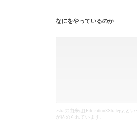
なにをやっているのか
estraの由来は[Education×Strategy]
が込められています。