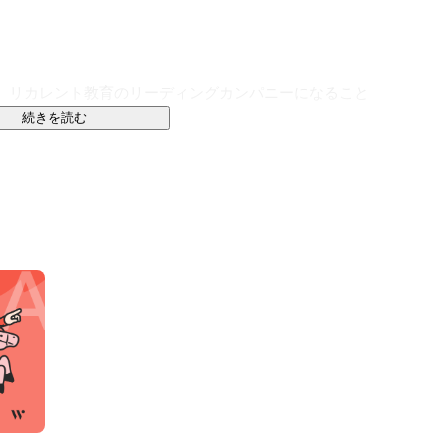
開し、リカレント教育のリーディングカンパニーになること
続きを読む
。

の職種は、需要に対し供給が不足しています。

ることができない能力が必要とされる職種だからだと考
験者を採用し開発を任せる企業が少ないです。

、事業拡大に苦しんでいます。

業だけやれば良い、開発事業だけやれば良いではなく、
仕組みを作ることだと考えています。
