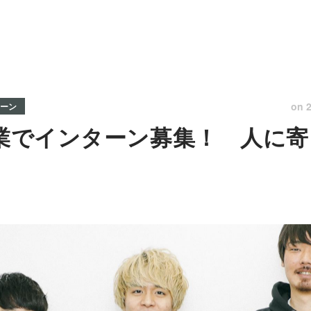
on
ーン
企業でインターン募集！ 人に