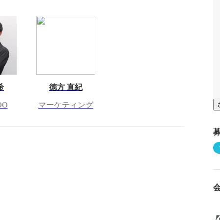
希
徳方 直紀
OO
マーケティング