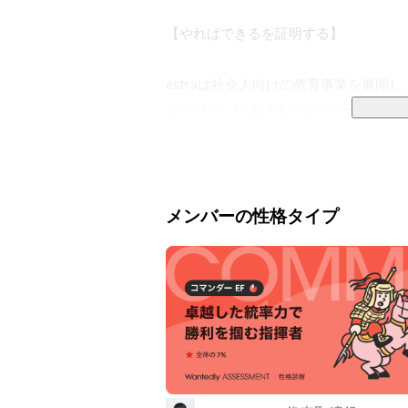
【やればできるを証明する】

estraは社会人向けの教育事業を展
をビジョンに掲げるベンチャー企業です
エンジニアやマーケター、デザイナー等
一番の原因は、実務の経験がないと得
えています。

メンバーの性格タイプ
エンジニアを志す人は多い一方で、未経
また、企業側も即戦力層の採用は難しく
この課題を解決するためには、教育事
教育と開発どちらも行い、橋渡しとなる
■ 事業内容
