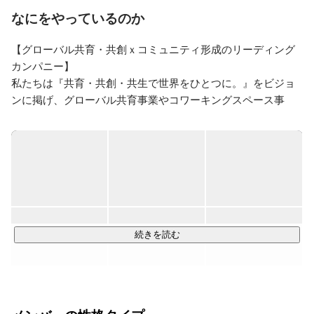
なにをやっているのか
それまで、東京やベトナム、マレーシアでの日本語教師
としての経験はあったものの、日本語学校の経営は初め
【グローバル共育・共創ｘコミュニティ形成のリーディング
て。右も左も分からず、暗中模索の中で、最初に来てく
れた学生は、たったの2名でした。

カンパニー】

私たちは『共育・共創・共生で世界をひとつに。』をビジョ
そんな学校が、今では年間400名の学生が日本語を学ぶ
ンに掲げ、グローバル共育事業やコワーキングスペース事
日本語学校になりました。

業、インキュベーションスペース事業、シェアハウス事業、
そして、2015年にアメリカの教育機関評価サイト
メディア事業などを主軸に様々な事業を展開しています。

GoAbroadで世界で一番の語学学校...
普段の生活では出会えないような異なるバックグラウンドや
価値観を持った人材が集う複合的な空間で、異なる価値観と
価値観が出会い、新たな何かが生まれる生態系、異文化共生
コミュニティを創り出しています。

続きを読む
日本に「異文化共生」を根付かせるための一歩目として、

● 外国人の日本へのチャレンジ、日本人の海外へのチャレン
ジを加速していきたい
