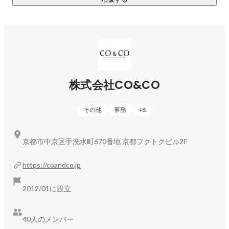
＜THE WORLD LOUNGE Co&Coにおける運営サービス＞

・日本語学校　JaLS Group

・英会話スクール　THE LANGUAGE HOUSE

・アジア語学スクール　THE LANGUAGE HOUSE Asia / Asian 
Cafe

・コワーキングスペース　SPACE KANTE

株式会社CO&CO
・自習室　STEADY STUDY

・海外留学エージェント　DISCOVERY

その他
事務
+
8
・プログラミングスクール　CO×TECH

京都市中京区手洗水町670番地 京都フクトクビル2F
● THE WORLD APARTMENT Co&Co

「世界と日本の間に住もう」をコンセプトとした異文化共生
https://coandco.jp
型シェアハウス。

日本人と外国人が共に暮らすなかで、互いを刺激し共に学ぶ
2012/01に設立
ことを目的としたシェアハウスです。ここでも、世界50カ国
以上から来日する外国人会員と共に暮らし繋がることで、
40人のメンバー
https://world-apartment.com/