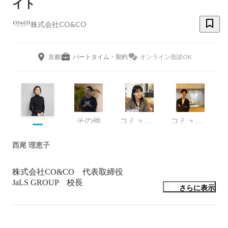
イト
株式会社CO&CO
京都
パートタイム・契約
オンライン面談OK
その他
コミュニティーマネージャー
コミュニケーター
西尾 理恵子
株式会社CO&CO　代表取締役

JaLS GROUP　校長

さらに表示
2012年4月、当時31歳だった私は、日本をもっと好きに
なってもらえる日本語学校を創りたいと思い、北海道ジ
ャパニーズランゲージスクールを立ち上げました。
