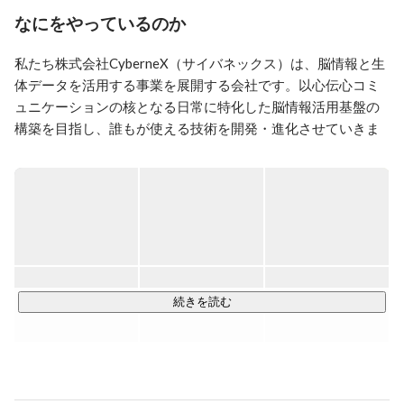
デアを打ち出し、自ら商品導入まで具現化していく。複
なにをやっているのか
合機の省エネに関する発明を軸に大きな事業貢献を果た
し、全国発明表彰など多数の外部表彰を受賞。事業貢献
私たち株式会社CyberneX（サイバネックス）は、脳情報と生
とCO2排出削減による社会貢献は4600億円以上に及び、
体データを活用する事業を展開する会社です。以心伝心コミ
登録特許は290件以上にのぼる。2016年に0から1を生む
ュニケーションの核となる日常に特化した脳情報活用基盤の
新価値創造部門を立ちあげ、”Ear Brain Interface”の研究
技術開発と特許ポートフォリオの構築に着手。

構築を目指し、誰もが使える技術を開発・進化させていきま
関連する特許群と技術資産の譲渡を受けスピンアウト
す！

し、 東京都大田区にて株式会社CyberneXを創業。
■生体データを活用する事業内容■

さまざまなパートナー様に共通して必要となる、BCI（ブレイ
ン・コンピュータ・インターフェース）関連のサービスを提
供します。

・研究開発支援

・効果測定サービス

続きを読む
・BCIデバイスの開発

・ソリューションの共同開発

■世界最小・最軽量クラスのEar Brain Interfaceを開発■
