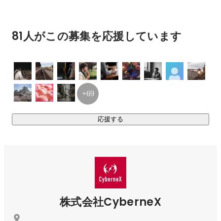
脳波を含む生体電位を計測可能な技術であり、今後日常生活
におけるBCIへの用途展開が期待できます。イヤホン型のデバ
イスで自然な見た目を実現しました。

81人がこの募集を応援しています
■BCIのこれから■

「BCI（ブレイン・コンピュータ・インターフェース）」は、
脳情報を活用する技術をいい、さまざまな領域における生体
データ活用の可能性を探索していくものです。

+69
取得した生体電位データはリアルタイムに処理され、脳情報
を含む神経活動として可視化。集中やリラックス、眠気や疲
応援する
労、ストレスなどの人間の内面を理解することが可能です。

これらは、人間の行動の裏付けとなるデータとなります。

つまり、BCI技術が発展すれば、手足を動かさなくてもモノを
操作できるようになります。言葉を発することなく人対人の
コミュニケーションも可能です。私たちはこうした技術を活
用し、さまざまな場面で生活に取り入れながら、既存の文字
や言葉を使ったコミュニケーションから、新たなコミュニケ
株式会社CyberneX
ーションのかたちをつくり出していきます。
