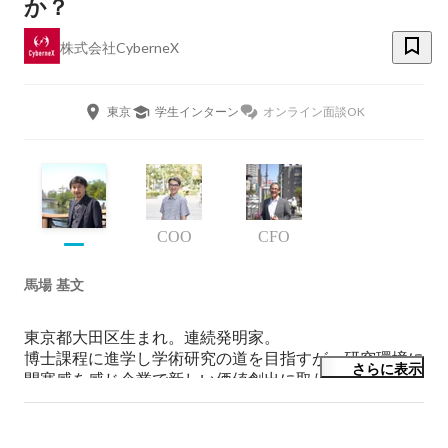
か？
株式会社CyberneX
東京
学生インターン
オンライン面談OK
COO
CFO
馬場 基文
東京都大田区生まれ。連続発明家。

博士課程に進学し学術研究の道を目指すが、研究環境に
さらに表示
閉塞感を感じ企業で新しい価値創出に取り組むこと決
断。コミュニケーションを軸にしたユニークな構想を掲
げる富士ゼロックスに興味を持ち1997年に入社。

素人最強説を提唱し、専門外の分野で次々と斬新なアイ