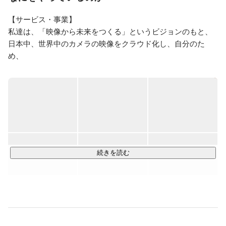
【サービス・事業】

私達は、「映像から未来をつくる」というビジョンのもと、
日本中、世界中のカメラの映像をクラウド化し、自分のた
め、

社会のために誰もが活用できる映像プラットフォーム
「Safie（セーフィー）」を提供しています。

設立から3年でクラウド録画サービスシェア１位(※)を獲得
し、以降は常にシェアNo.1をキープし続けており、現在のマ
ーケットシェアは56.4%（※）で圧倒的シェアを獲得していま
す。

また5年でクラウド録画サービス市場全体が376%成長してお
続きを読む
り、事業のみならず社会的ニーズも飛躍的に高まってきてい
ます。

高画質・安価・誰でもカンタンに使えるセーフィーのクラウ
ドカメラサービスは、小売・外食・不動産・建設・各種自治
体など、幅広い業界からの支持を頂いております。

また、対応カメラの種類は約1,000種類にものぼり、お客様に