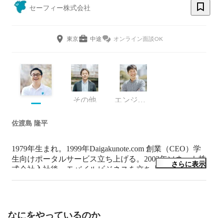
セーフィー株式会社
東京
中途
オンライン面談OK
その他
エンジニア
佐渡島 隆平
1979年生まれ。1999年Daigakunote.com 創業（CEO）学
生向けポータルサービス立ち上げる。2002年ソネット株
さらに表示
式会社入社後、モバイルビジネスを立ち上げる。2010年
モーションポートレートに入社し、ビジネス開発・アプ
リ企画（CMO）を経験。2014年セーフィー株式会社創
業(CEO)　
なにをやっているのか