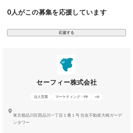
合わせた最適なソリューション提供を行っております。

0人がこの募集を応援しています
※テクノ・システム・リサーチ社調べ「ネットワークカメラの
クラウド録画サービス市場調査」より

応援する
サービスの使用用途も下記のように幅広くお使いいただいて
おります。

・防犯・監視カメラ用途

・遠隔での映像確認による、人手不足対策、業務効率化推進

・AIによる映像解析を用いた、映像データのマーケティング
活用

セーフィー株式会社
【プロダクト紹介（一部）】

創業以来、様々な業界の課題を解決する過程で、数多くのプ
法人営業
マーケティング・PR
+
8
ロダクトを開発、リリースしてきました。

ラインナップの豊富さはセーフィーの特徴でもあります。

東京都品川区西品川一丁目１番１号 住友不動産大崎ガーデ
・Safie One（セーフィー　ワン）

ンタワー
AIを利用したアプリ（AI-App）として、小売業の課題解決を