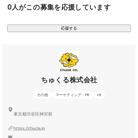
ティ」を軸となる強みとし、これを活かした新規事業を次々
0人がこの募集を応援しています
と作っていきます。

あらためてちゅくる株式会社は、なにをする会社か。

応援する
マーケティング力とクリエイティビティを活かして新規事業
をどんどん作り、前進しつづける会社です。

《現在取り組んでいる事業》

◆D2C事業

ちゅくる株式会社
エンターテイメント系グッズの企画販売、アウトドアグッズ
の企画販売、酒類の輸入・販売などをしています。精度の高
その他
マーケティング・PR
+
8
いマーケットインの手法を取り入れているため、ほぼ100%の
確率で新商品のローンチ直後から利益を出すことに成功して
います。気になる方はぜひお問い合わせください。

東京都渋谷区神宮前
◆メディアコンサルティング事業

https://chucle.jp
弊社には、SEOメディアのノウハウを持つメンバーが集まっ