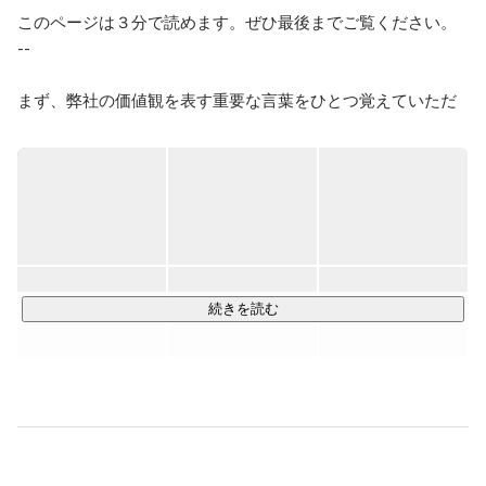
このページは３分で読めます。ぜひ最後までご覧ください。

--

まず、弊社の価値観を表す重要な言葉をひとつ覚えていただ
きたいです。

それは、「前に進む」ということ。

前に進むとは、幾多の困難を乗り越えて見えない景色を見に
行くことです。ひとりひとりが前進することで、事業を前に
動かし、人間社会を前進させる。そのこと自体に人生の意味
があると考えています。

続きを読む
より成長性の高い事業領域にフォーカスし、"成長最適"な役割
にメンバーをアサインすることでこれを実現します。

とはいえ四方八方に枝葉を伸ばしても高く成長することはで
きません。弊社は「マーケティング力」と「クリエイティビ