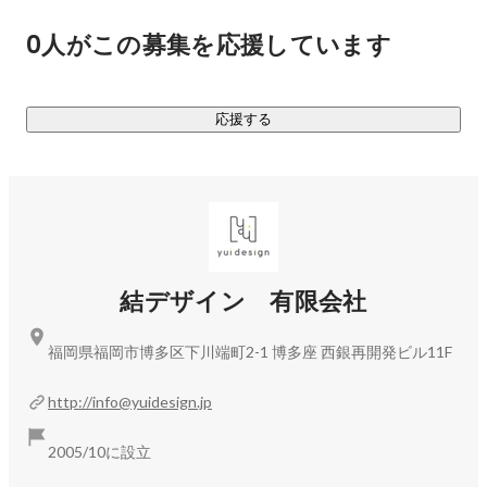
0人がこの募集を応援しています
【主な業務内容】

・自治体様と連携

・返礼品を提供する事業者様の開拓

応援する
・新規の返礼品の企画/提案

・サイト掲載用ページの作成

・画像/バナー作成

・商品撮影

・受注管理

・寄附情報の管理

・伝票発行

結デザイン 有限会社
・請求管理

・カスタマーサポート

福岡県福岡市博多区下川端町2-1 博多座 西銀再開発ビル11F
・SNS情報発信

・自治体ブランディング

http://info@yuidesign.jp
それぞれの部署が連携しながら、責任を持って日々の業務に
2005/10に設立
取り組んでいます。
