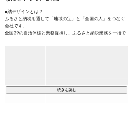
意味で入社前とのギャップが無かった点

好きな言葉：一期一会
■結デザインとは？

ふるさと納税を通して「地域の宝」と「全国の人」をつなぐ
会社です。

全国29の自治体様と業務提携し、ふるさと納税業務を一括で
おこなっており、その内容は多岐にわたります。

【オフィス一覧】

・島原本社：長崎県島原市上折橋町甲1615-1

・砂川オフィス：北海道砂川市空知太西4条6丁目1-18

・気仙沼オフィス：宮城県気仙沼市唐桑町舘68番ＩＴベース
こはらぎ荘

・富山オフィス：富山県富山市向新庄町5丁目5-33　ADMス
続きを読む
クゥエアビルE号室

・日向オフィス：宮崎県日向市上町10743番地3

・韮崎オフィス：山梨県韮崎市若宮1丁目7-7 甲斐ビル2F

・福岡オフィス：福岡市博多区下川端町2-1　博多座・西銀再
開発ビル11階
