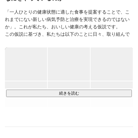
「一人ひとりの健康状態に適した食事を提案することで、こ
れまでにない新しい病気予防と治療を実現できるのではない
か」。これが私たち、おいしい健康の考える仮説です。

この仮説に基づき、私たちは以下のことに日々、取り組んで
います。

---

・患者、生活者向け食事管理アプリ「おいしい健康」の開
発、マネタイズ

・医療機関向け食事指導ソリューション「Kakaris（カカリ
ス）」の開発、マネタイズ

・健保組合向けソリューションの新規開発

・医療機関との共同臨床研究、論文化

続きを読む
・大手製薬企業、食品企業などとの協業（累計500件以上の
実績）

---

創業後およそ8年が経過し、技術環境も大きく変わりました。
従来のプロダクトと生成AIといった最新技術の融合に積極的
に取り組みつつ、「食と健康の入り口」を押さえるのが当社