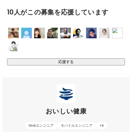
の戦略です。

10人がこの募集を応援しています
日本においては今後、社会福祉・医療制度の問題が大きくク
ローズアップされることになります。これまでのように誰で
も安価に医療サービスを受けることができる時代は終わり、
病気予防や治療において、セルフケアのウェートが高まって
いくことが予想されます。私たちはこのような時代背景を踏
まえながら、誰もが毎日必ず行う「食事」を通じて、未来の
健康や幸せにアクセスすることができるようなサービス、事
応援する
業を拡大しています。
おいしい健康
Webエンジニア
モバイルエンジニア
+
8