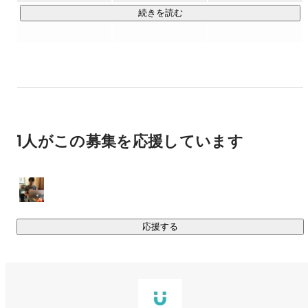
続きを読む
自分たちで作り上げたサービスを一定の成功事例として、パ
ートナー企業と新たに共同事業とし、

パートナー企業の強みやリソースをサービスの成長戦略に取
り込み一緒にサービス、事業を推進しております。

依頼されたことを実現するだけの受託型ではなく、共同事業
として

1人がこの募集を応援しています
自社サービスと同様に自分たちでサービスの価値を高めてい
く。

その共同事業の契約モデル、成長戦略を「成果報酬型オープ
ンイノベーション」と銘打っています。

具体的には自社サービスの開発、受託開発、技術支援など、
応援する
多角的にIT事業を行なっております。

01. 新規事業創出 / グロース支援

進化するテクノロジーとこれからの可能性に注視し、事業ア