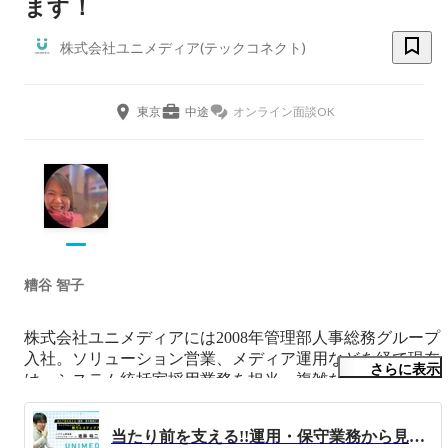
ます！
株式会社ユニメディア(テックコネクト)
東京
中途
オンライン面談OK
糟谷 智子
株式会社ユニメディアには2008年管理部人事総務グループ
入社。ソリューション営業、メディア運用などを経て現在
さらに表示
は、システム統括室採用業務を担当。複雑な話の整理と効
率的な業務フロー構築/改善が得意です。

当たり前を支える!!運用・保守業務から見たインフラエンジニアの魅力とステップアップ
苦手なことは自動車の運転で、前方不注意のパトカーに後