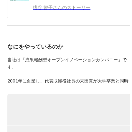
糟谷 智子さんのストーリー
なにをやっているのか
当社は「成果報酬型オープンイノベーションカンパニー」で
す。

2001年に創業し、代表取締役社長の末田真が大学卒業と同時
に創業しました。

インターネットを通じて情報流通のあり方が劇的に変化する
ことを実感し、

その変化の中に、たくさんの事業やサービスを作るチャンス
が多くあると気づき

「情報流通の進歩と発展に貢献する」それが理念となってい
ます。
