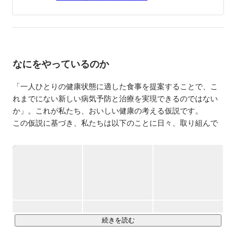
ン化する案件が多く、技術要素としてアプリはJava、DB
はOracleを主に使用していました。

担当としては、主にメンバ〜小規模チームのリーダのよう
な感じでした。

その後、スマートフォンのゲームプラットフォーム会社に
なにをやっているのか
就職。スマートフォンを使ったto Cサービスが盛り上がり
つつあった時期で、やりたいと思っていたサービス開発も
できそうだし、何より仕事をしていて楽しそうだなと感じ
「一人ひとりの健康状態に適した食事を提案することで、こ
で転職を決めた記憶があります。

れまでにない新しい病気予防と治療を実現できるのではない
か」。これが私たち、おいしい健康の考える仮説です。

入社後約2年間は、ゲームプラットフォームの広告運用に
この仮説に基づき、私たちは以下のことに日々、取り組んで
携わっていました。広告掲載システムの要件定義や掲載業
います。

務の設計、運用マネジメントなどを主に担当していまし
た。

---

役割としてはメンバ〜プロダクトオーナを担っていました
・患者、生活者向け食事管理アプリ「おいしい健康」の開
（規模感は約10名程度）。

発、マネタイズ

・医療機関向け食事指導ソリューション「Kakaris（カカリ
その後の約2年間は、全社横断的な品質管理（QA）部門の
ス）」の開発、マネタイズ

マネジメントチームに在籍していました。部門組織だけで
・健保組合向けソリューションの新規開発

も100名を超える大きな所帯の中で、予算作成・渉外・人
材採用・業務設計などを行なっていました。

・医療機関との共同臨床研究、論文化

続きを読む