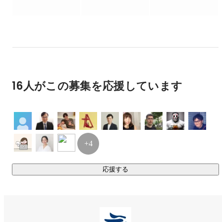
・大手製薬企業、食品企業などとの協業（累計500件以上の
ゲームプラットフォーム会社では主にマネジメント関連の
実績）

業務を中心に行なっていたのですが、やはり自分でサービ
---

スを作りたいという思いが募り、フリーランスとして自ら
創業後およそ8年が経過し、技術環境も大きく変わりました。
サービスを開発することを決意。自分の詳しい分野のサー
従来のプロダクトと生成AIといった最新技術の融合に積極的
ビスを作るのが良さそうだと考えていたため、趣味である
自転車（ロードバイク）乗りを対象にしたSNSを作ること
に取り組みつつ、「食と健康の入り口」を押さえるのが当社
にしました。

の戦略です。

16人がこの募集を応援しています
日本においては今後、社会福祉・医療制度の問題が大きくク
いわゆるリーンキャンパスを作成してユーザにインタビュ
ローズアップされることになります。これまでのように誰で
ーしてといった企画立案から、UIデザイン・フロントエン
も安価に医療サービスを受けることができる時代は終わり、
ド・サーバサイドの実装、本番リリースまで一通り自分で
病気予防や治療において、セルフケアのウェートが高まって
実施しました。

（ただしその後のユーザテストでUIデザインがイケてない
いくことが予想されます。私たちはこのような時代背景を踏
+4
ことが分かり、知り合いのデザイナにデザインおよびマー
まえながら、誰もが毎日必ず行う「食事」を通じて、未来の
クアップをガッツリ直してもらうことになりました）

健康や幸せにアクセスすることができるようなサービス、事
応援する
業を拡大しています。
技術要素としては、サーバはRuby on Rails、DBは
MySQL、インフラはAWS（開発当初はHeroku）。企画立
案などを除くと、実装期間は約3ヶ月くらいでした。

上記の自転車サービスのリリースがきっかけとなり自転車