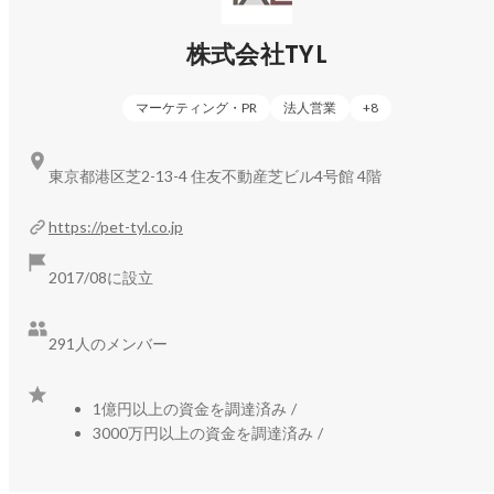
・鮮魚・食肉の食品加工に特化した転職支援サービス「ミー
ルエージェント」

株式会社TYL
・動物ペット業界に専門特化した求人サイト「アニマルジョ
ブ」

・ペット業界従事者の為の合同就職説明会「アニマルジョブ
マーケティング・PR
法人営業
+
8
フェスタ」

東京都港区芝2-13-4 住友不動産芝ビル4号館 4階
②経営サポート事業

・動物病院・ペットサロンでのペット向け商品の広告サービ
https://pet-tyl.co.jp
ス「HearPet」

・動物病院専門の採用サイト制作サービス「アニプロ」

2017/08に設立
・獣医師・トリマー・動物看護師によるリサーチ・製品レコ
メンドサービス「Vet‘s Survey」

291人のメンバー
③ヘルスケアサービス事業

・動物病院を怖がるペットや、コロナ禍で密を避けたい飼い
1億円以上の資金を調達済み
/
主様に、ご自宅で安心な診察・治療を提供する往診専門動物
3000万円以上の資金を調達済み
/
病院「アニホック」

・ペットのお困りごとを解決する24時間のオンライン診療サ