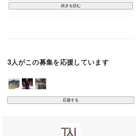
支援サービス）

続きを読む
■ヘルスケアサービス事業（飼われてから死ぬまでのヘルスケ
ア・医療・ライフスタイルに関わるもの）

の3つととらえ、それぞれの領域に対してマッチング・プラッ
トフォーム・プライベートブランドのサービス展開を進めて
います。

3人がこの募集を応援しています
＜サービス内容＞

①キャリア事業

・獣医師の転職に特化した転職支援サービス「ベットエージ
ェント」

・動物看護師の転職に特化した転職支援サービス「ペットナ
ースエージェント」

応援する
・トリマーの転職に特化した転職支援サービス「トリマーエ
ージェント」

・農業 / 牧場への就業に特化した転職支援サービス「ファー
ムエージェント」
