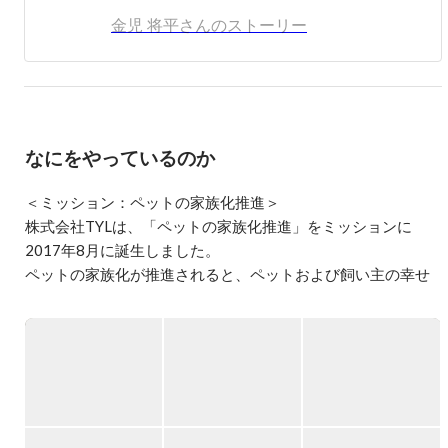
金児 将平さんのストーリー
なにをやっているのか
＜ミッション：ペットの家族化推進＞

株式会社TYLは、「ペットの家族化推進」をミッションに
2017年8月に誕生しました。

ペットの家族化が推進されると、ペットおよび飼い主の幸せ
が実現できると考えております。

ミッション実現のために、事業の領域を

■キャリア事業（ペット業界で働く方向けのキャリアサービ
ス）

■経営サポート事業（ペットと飼い主を取り巻く事業者の経営