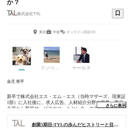
か？
株式会社TYL
東京
中途
オンライン面談OK
エンジニア
セールス
金児 将平
新卒で株式会社エス・エム・エス（当時マザーズ、現東証
1部）に入社後に、求人広告、人材紹介分野で営業、商品
さらに表示
企画から新規サービスやコールセンターの立ち上げ、事業
の責任者まで幅広く経験。　

平成29年8月「ペットの家族化の推進」実現するために株
創業5期目:TYLの歩んだヒストリーと目指す未来とは？