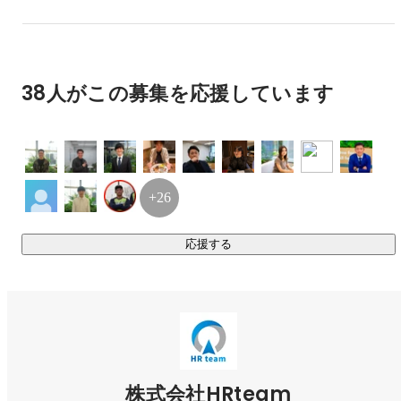
◎採用イベント事業

年間250開催！『参加して終わりのイベント』が多く存在す
る中、

38人がこの募集を応援しています
ジョブコミットチャレンジは人材紹介事業で培った採用ノウ
ハウを惜しみなく提供し、

イベント参加後の説明会動員→内定出し→意思決定→入社ま
で専任スタッフがサポートします。

+26
◎ソーシャルリクルーティング事業

・ソーシャルブランディング

┗成⻑著しいYouTube・Tik Tokを中⼼に総合的なプロモーシ
応援する
ョン⽀援を⾏います。

番組制作・番組企画・企業プロモーションや集客企画など
様々な⽀援が可能です。

・ソーシャルリクルーティング

┗ SNSを活用を活用した採用ブランディング、リクルーティ
ング支援を行います。

株式会社HRteam
リクルーティング向けの番組企画/制作・社長プロデュース・