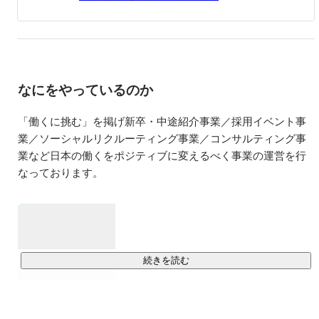
何もなかった私ですが、

唯一ブレなかったのは【誰かと一緒が嫌い】という事で
す。（笑）

だからこそ、様々なことにチャレンジ挑戦できる環境に身
なにをやっているのか
を置き、

自分にしかできないことを沢山増やして、社内で必要不可
「働くに挑む」を掲げ新卒・中途紹介事業／採用イベント事
欠な人材になれば

業／ソーシャルリクルーティング事業／コンサルティング事
【誰かと一緒】にはならないなと。

業など日本の働くをポジティブに変えるべく事業の運営を行
その環境が整っていたのが株式会社リアホールディングス
なっております。

でした。

■事業内容

◎新卒・中途紹介事業

そして現在は、子会社の株式会社リアステージで人事兼営
2014年のサービス立ち上げ以来一貫して新卒・第二新卒・中
業サポートをしています！

途人材に対して『最低10回最低10時間の面談』を提供してき
続きを読む
主な仕事内容は、就活サポート（面接練習・選考アドバイ
た為、 企業様が求める人材のみのご紹介〜意思決定までトー
ス）を行いながら、

タルサポートを実施します。

内定者のフォロー等を行っております！
新卒紹介事業では、オリコンランキング1位を取得。
