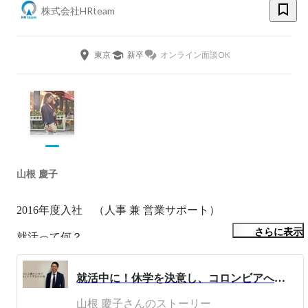
株式会社HRteam
東京
新卒
オンライン面談OK
山根 慶子
2016年度入社　（人事 兼 営業サポート）

さらに表示
就活って何？

企業選びの軸って何？

自分にどんな会社が合うの？

就活中に！休学を決意し、コロンビアへ突如飛び、1万キロ以上離れた地で野球を教えた大学生のお話
将来の夢…？そんなのない。

山根 慶子さんのストーリー
実際、私の就活はこんな感じでした。
