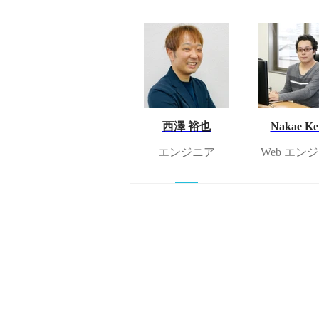
西澤 裕也
Nakae Ke
エンジニア
Web エン