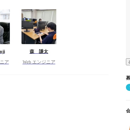
nji
森 謙太
ジニア
Web エンジニア