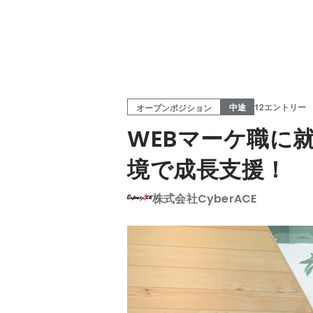
中途
12エントリー
オープンポジション
WEBマーケ職に
境で成長支援！
株式会社CyberACE