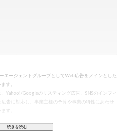
イバーエージェントグループとしてWeb広告をメインとした
ます。

ahoo!/Googleのリスティング広告、SNSのインフィ
b広告に対応し、事業主様の予算や事業の特性にあわせ
ます。

続きを読む