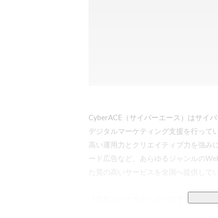
CyberACE（サイバーエース）はサ
デジタルマーケティング支援を行ってい
高い運用力とクリエイティブ力を強みに、Y
ード広告など、あらゆるジャンルのWe
た質の高いサービスを全国へ提供してい
【新型コロナウイルスに関する対応】

▼選考について
