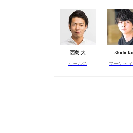
西島 大
Shuto Ku
セールス
マーケティ