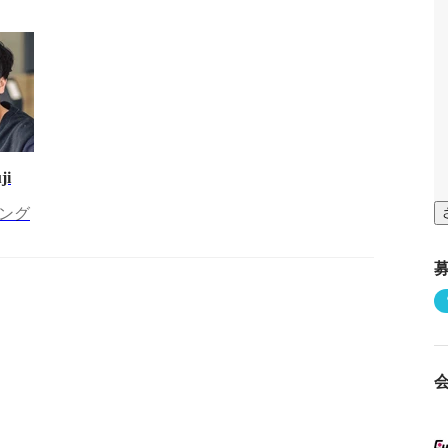
ji
ング