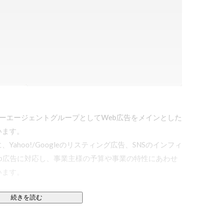
イバーエージェントグループとしてWeb広告をメインとした
ます。

ahoo!/Googleのリスティング広告、SNSのインフィ
b広告に対応し、事業主様の予算や事業の特性にあわせ
ます。

続きを読む