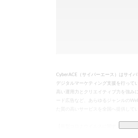
CyberACE（サイバーエース）はサ
デジタルマーケティング支援を行ってい
高い運用力とクリエイティブ力を強みに、Y
ード広告など、あらゆるジャンルのWe
た質の高いサービスを全国へ提供してい
【新型コロナウイルスに関する対応】

▼選考について
