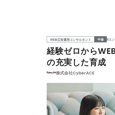
中途
8エ
WEB広告運用コンサルタント
経験ゼロからWE
の充実した育成
株式会社CyberACE