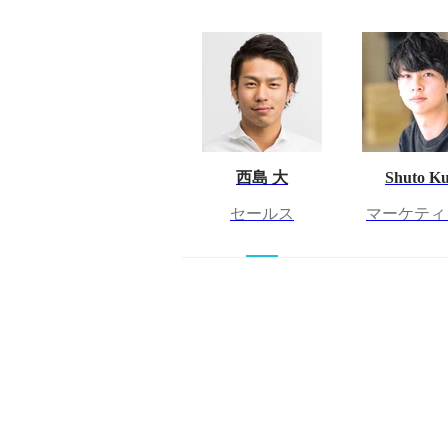
西島 大
Shuto Ku
セールス
マーケティ