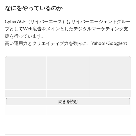
りたいと想っています。

なにをやっているのか
現在、立ち上げ時期もあり、志高いメンバーを熱望して
CyberACE（サイバーエース）はサイバーエージェントグルー
います。

WEB未経験でもやる気があれば大丈夫です。

プとしてWeb広告をメインとしたデジタルマーケティング支
仕事を通じて自己成長し、仲間と切磋琢磨し、

援を行っています。

チームを大切に組織成果出して青春しましょう！

高い運用力とクリエイティブ力を強みに、Yahoo!/Googleの
FBメッセでも私信で気軽にお問い合わせください。

リスティング広告、SNSのインフィード広告など、あらゆる
ジャンルのWeb広告に対応し、事業主様の予算や事業の特性
▼ビジョン

にあわせた質の高いサービスを全国へ提供しています。

サイバーエージェントが提供する

世界最高峰の広告サービスを全ての事業主へ届け、

インターネットの力で世界を再興する！

【新型コロナウイルスに関する対応】

▼選考について

▼ミッション

WEB面接にて実施しております！（最終選考は対面にて実
世界中のクライアントの最高のパートナーへ。

施）

続きを読む
日本の広告サービスを世界最高水準まで引き上げる。

未来の広告代理店の在り方を創造する第一人者となり、

広告業界の新時代におけるデファクトスタンダードを再
▼現在の勤務体制について

定義する。
原則火・木曜日は自宅からのリモート勤務、月・水・金曜日
はオフィス出社日となっております。
