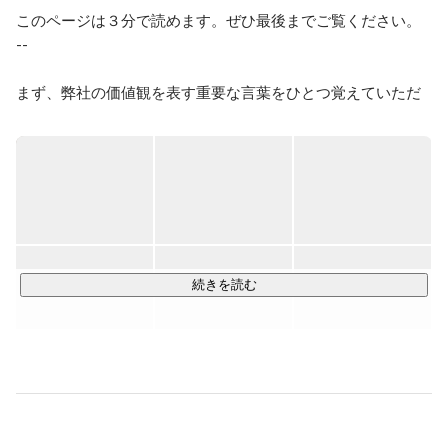
このページは３分で読めます。ぜひ最後までご覧ください。

--

まず、弊社の価値観を表す重要な言葉をひとつ覚えていただ
きたいです。

それは、「前に進む」ということ。

前に進むとは、幾多の困難を乗り越えて見えない景色を見に
行くことです。ひとりひとりが前進することで、事業を前に
動かし、人間社会を前進させる。そのこと自体に人生の意味
があると考えています。

続きを読む
より成長性の高い事業領域にフォーカスし、"成長最適"な役割
にメンバーをアサインすることでこれを実現します。

とはいえ四方八方に枝葉を伸ばしても高く成長することはで
きません。弊社は「マーケティング力」と「クリエイティビ