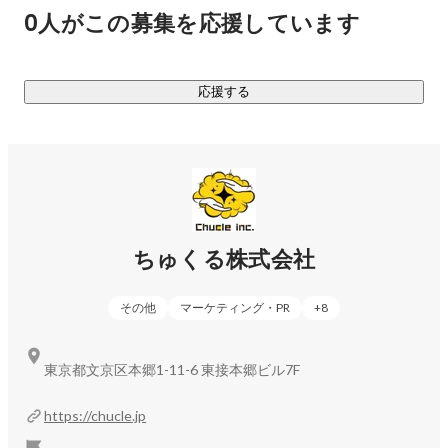
ティ」を軸となる強みとし、これを活かした新規事業を次々
0人がこの募集を応援しています
と作っていきます。

あらためてちゅくる株式会社は、なにをする会社か。

応援する
マーケティング力とクリエイティビティを活かして新規事業
をどんどん作り、前進しつづける会社です。

《現在取り組んでいる事業》

◆D2C事業

ちゅくる株式会社
エンターテイメント系グッズの企画販売、アウトドアグッズ
の企画販売、酒類の輸入・販売などをしています。精度の高
その他
マーケティング・PR
+
8
いマーケットインの手法を取り入れているため、ほぼ100%の
確率で新商品のローンチ直後から利益を出すことに成功して
います。気になる方はぜひお問い合わせください。

東京都文京区本郷1-11-6 東接本郷ビル7F
◆メディアコンサルティング事業

https://chucle.jp
弊社には、SEOメディアのノウハウを持つメンバーが集まっ