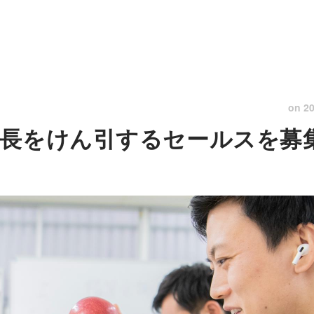
on
20
長をけん引するセールスを募