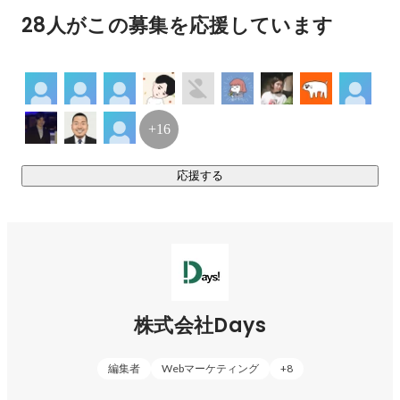
企画（要件定義）〜システム完成・運用保守までの一通りの
28人がこの募集を応援しています
全てプロセスをお任せ頂けます。

トータルソリューションのご提案から個別システム開発ま
で、弊社の有するノウハウを活かし、価値のある高品質なシ
ステムをご提供致します。

+16
【企画事業】

商品PR、Webを活用したイベント、生放送配信、リアルイベ
応援する
ントなど、様々なキャンペーンの企画立案から制作・実施運
営まで総合的にプロデュース致します。

さらにキャスティング、ノベルティの手配・事務局運営等、
イベントに伴う全ての事柄を包括してお任せ頂けます。

【メディア事業】

ライトノベル総合情報サイト「ラノベニュースオンライン」
株式会社Days
の運営、フリーペーパー「ラノベNEWSオフライン」の制作
をはじめ、《メディアに関わるすべての人達と一緒に市場を
編集者
Webマーケティング
+
8
盛り上げる》をテーマにした情報発信を行っております。
