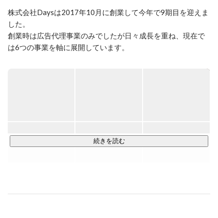
株式会社Daysは2017年10月に創業して今年で9期目を迎えま
した。

創業時は広告代理事業のみでしたが日々成長を重ね、現在で
は6つの事業を軸に展開しています。

【広告事業】

プロモーション、マーケティング領域における全体設計から
広告運用、効果分析、企画まで一気通貫して行うことができ
ます。クライアント様のニーズに合わせて、オフライン、オ
ンラインなど手法にとらわれず適切なご提案をしています。

【クリエイティブ制作事業】

続きを読む
バナー、動画、イラスト、マンガ、vtuber、web制作などの企
画構成から制作まで幅広く対応。クライアント様のニーズに
答えるべく、様々なジャンルのスペシャリストが揃っていま
す。

【開発事業】
