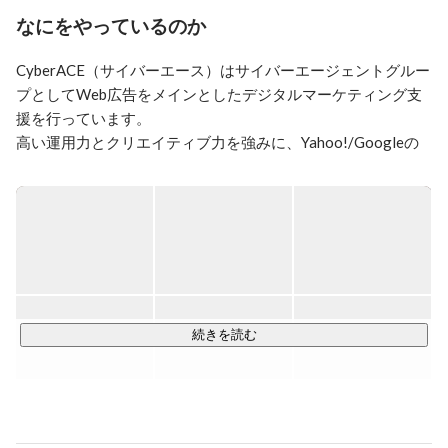
りたいと想っています。

なにをやっているのか
現在、立ち上げ時期もあり、志高いメンバーを熱望して
CyberACE（サイバーエース）はサイバーエージェントグルー
います。

WEB未経験でもやる気があれば大丈夫です。

プとしてWeb広告をメインとしたデジタルマーケティング支
仕事を通じて自己成長し、仲間と切磋琢磨し、

援を行っています。

チームを大切に組織成果出して青春しましょう！

高い運用力とクリエイティブ力を強みに、Yahoo!/Googleの
FBメッセでも私信で気軽にお問い合わせください。

リスティング広告、SNSのインフィード広告など、あらゆる
ジャンルのWeb広告に対応し、事業主様の予算や事業の特性
▼ビジョン

にあわせた質の高いサービスを全国へ提供しています。

サイバーエージェントが提供する

世界最高峰の広告サービスを全ての事業主へ届け、

インターネットの力で世界を再興する！

【新型コロナウイルスに関する対応】

▼選考について

▼ミッション

WEB面接にて実施しております！（最終選考は対面にて実
世界中のクライアントの最高のパートナーへ。

施）

続きを読む
日本の広告サービスを世界最高水準まで引き上げる。

未来の広告代理店の在り方を創造する第一人者となり、

広告業界の新時代におけるデファクトスタンダードを再
▼現在の勤務体制について

定義する。
原則火・木曜日は自宅からのリモート勤務、月・水・金曜日
はオフィス出社日となっております。
