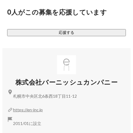
[ Blog ]　
https://en-inc.jp/blog/Hajouter+Asahikawa/
0人がこの募集を応援しています
[ instagram ]　
https://www.instagram.com/hajouter_asahikawa/
◆ Hajouter 釧路店

応援する
[ instagram ]　
https://www.instagram.com/kushiro_hajouter/
「今日よりももっと心地良い明日を願うすべての女性へ。」

札幌市・旭川市・釧路市と3ヶ所で店舗展開す
る"Hajouter（アジュテ）"。

ファッションを中心にコスメ・ランジェリーなど幅広く取り
揃えた、女性の毎日をお手伝いするセレクトショップです。

株式会社バーニッシュカンパニー
[  取扱いブランド ]　※店舗によって違いあり

札幌市中央区北6条西18丁目11-12
- WEAR -

BASERANGE

https://en-inc.jp
BAREFOOT DREAMS

EXTREME CASHMERE

2011/01に設立
Frank&Eileen
