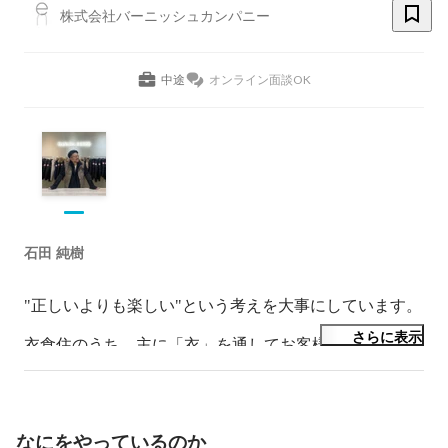
株式会社バーニッシュカンパニー
中途
オンライン面談OK
石田 純樹
"正しいよりも楽しい"という考えを大事にしています。

さらに表示
衣食住のうち、主に「衣」を通してお客様、社内外関係
者、友人知人、家族など関わる人々を

一日一度でも笑わせたいし楽しませたい、自分も笑って
いたいと日々思っています。

なにをやっているのか
2020年より経験を活かし母校にてファッションビジネス