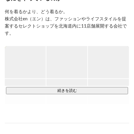
論の外部講師に就任
何を着るかより、どう着るか。

株式会社en（エン）は、ファッションやライフスタイルを提
案するセレクトショップを北海道内に11店舗展開する会社で
す。

展開する事業は、enがプロデュースする直営セレクトショッ
プ部門が7店舗、大手セレクトブランドの代行フランチャイズ
部門が4店舗。

異なるコンセプトの店舗それぞれが独自の視点で時代をとら
え、お客様ひとりひとりの自己表現やライフスタイルを彩る
ご提案をしています。

--------------------------------------------------

続きを読む
Hajouter（アジュテ）

--------------------------------------------------

◆ Hajouter belle perchée（札幌）

[ Blog ]　
https://en-inc.jp/blog/Hajouter+belle+perchee/
[ instagram ]　
https://www.instagram.com/hajouter_belle/
◆ Hajouter 旭川店
