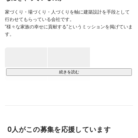
家づくり・場づくり・人づくりを軸に建築設計を手段として
行わせてもらっている会社です。

”様々な家族の幸せに貢献する”というミッションを掲げていま
す。

組織の最小単位を家族としたときに個の家族、法人、地域、
日本もそこにいる家族の幸せに貢献するために、建築設計を
行なっています。

なぜ建築設計をやるのかについては、ハウスメーカーの営業
職としてずっと建築に携わっていた。

続きを読む
その中で家族の幸せを考え家を創るといった根本のところか
ら関われない限り、家族の幸せに貢献するというミッション
を達成できないと考え家族のビジョンを創ってからそれを家
に落とし込み家を創るという新しい家づくりのやり方を日々
実践しています。

家族であれば家族全員のビジョン、法人であれば経営理念を
建築の設計に落とし込み家を実際に建てるほうに工務店さん
0人がこの募集を応援しています
にバトンタッチをして家、会社を創っている。

ただ建物を建てるのでは、思いを形にするために建築設計を