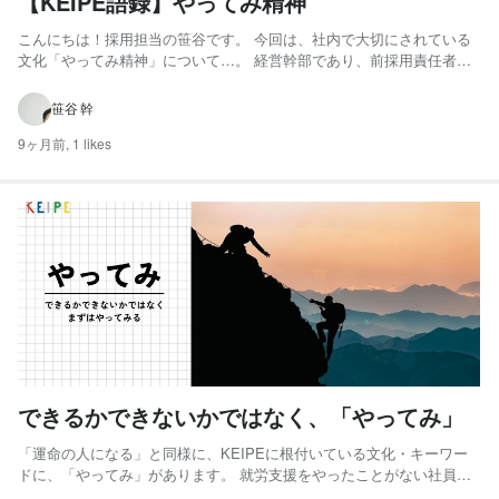
【KEIPE語録】やってみ精神
こんにちは！採用担当の笹谷です。 今回は、社内で大切にされている
文化「やってみ精神」について…。 経営幹部であり、前採用責任者で
ある木原さんと共にその言葉に込められた思いや意味を紐解きます！ ※
用語解説 はじめに．．．「やってみ精神」とは？ 【対談】 仕事が受け
笹谷 幹
身だった時代と、合言葉の誕生 挑戦の質：...
9ヶ月前,
1 likes
できるかできないかではなく、「やってみ」
「運命の人になる」と同様に、KEIPEに根付いている文化・キーワー
ドに、「やってみ」があります。 就労支援をやったことがない社員が
集まって立ち上がったKEIPE。 右も左もわからない中から、事業がス