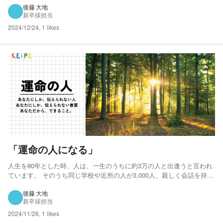
タートしました。 創業当初からいるスタッフ曰く、地域では「素人集
後藤 大地
新卒採担当
団」なんて呼ばれていたこともあったとか。 何をや...
2024/12/24
,
1 likes
「運命の人になる」
人生を80年とした時、人は、一生のうちに約3万の人と出逢うと言われ
ています。 そのうち同じ学校や近所の人が3,000人、親しく会話を持つ
人が300人、友人と呼べる人が30人、親友と呼べる人が3人だそうで
す。 まさに「一期一会」であり、出逢えること自体が、非常にありが
後藤 大地
新卒採担当
たいことだと実感させられます。 そんな世の中です...
2024/11/26
,
1 likes