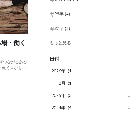
26卒 (4)
27卒 (3)
る場・働く
もっと見る
日付
必ずつながるある
・働く喜びを伝
2026年
(1)
かなかイメージ
満た
月
2
(1)
2025年
(3)
月
2024年
11
(2)
(4)
月
月
10
12
(1)
(1)
月
11
(3)