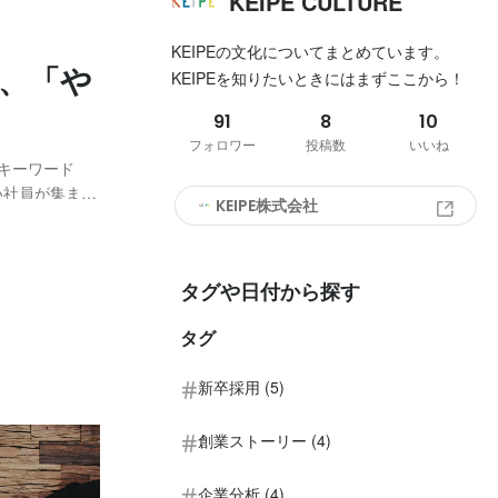
KEIPE CULTURE
KEIPEの文化についてまとめています。
、「や
KEIPEを知りたいときにはまずここから！
91
8
10
フォロワー
投稿数
いいね
・キーワード
KEIPE株式会社
がスタートしま
団」なんて呼ば
タグや日付から探す
タグ
新卒採用 (5)
創業ストーリー (4)
企業分析 (4)