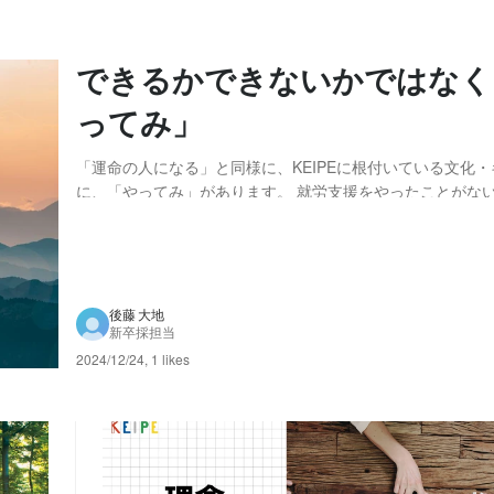
できるかできないかではなく
ってみ」
「運命の人になる」と同様に、KEIPEに根付いている文化
に、「やってみ」があります。 就労支援をやったことがない社員が集まっ
て立ち上がったKEIPE。 右も左もわからない中から、事業
した。 創業当初からいるスタッフ曰く、地域では「素人集
れていたこともあったとか。 何をや...
後藤 大地
新卒採担当
2024/12/24
,
1 likes