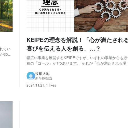
KEIPEの理念を解説！「心が満たされ
喜びを伝える人を創る」…？
れてい
300
幅広い事業を展開するKEIPEですが、いずれの事業からも
さに「一
種の「ゴール」が1つあります。 それが「心が満たされる場
実感させ
える人を創る」という理念です。 パッと聞いただけではな
しにくいかと思いますので、ていねいにお伝えしていきます。 「心が
後藤 大地
新卒採担当
される場」とは KEIPEがこの...
2024/11/21
,
1 likes