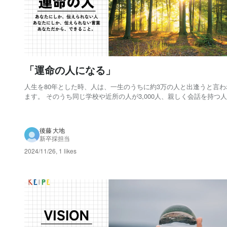
「運命の人になる」
人生を80年とした時、人は、一生のうちに約3万の人と出逢うと言わ
ます。 そのうち同じ学校や近所の人が3,000人、親しく会話を持つ人が
人、友人と呼べる人が30人、親友と呼べる人が3人だそうです。 ま
期一会」であり、出逢えること自体が、非常にありがたいことだと
られます。 そんな世の中です...
後藤 大地
新卒採担当
2024/11/26
,
1 likes