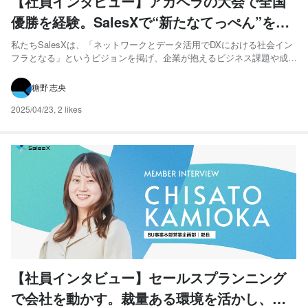
【社員インタビュー】アカペラの大会で全国
優勝を経験。SalesXで“新たなてっぺん”を目
指す
私たちSalesXは、「ネットワークとデータ活用でDXにおける社会イン
フラとなる」というビジョンを掲げ、企業が抱えるビジネス課題や成長
ニーズに応じて多角的なサポートを行っています。 本記事では、入社1
ヶ月後にSVに抜擢され活躍の場を広げている佐藤にインタビューしま
糖野 志央
した。実は、大学時代はアカペラの著名な大会で優勝経...
2025/04/23
,
2 likes
【社員インタビュー】セールスプランニング
で会社を動かす。裁量ある環境を活かし、ゼ