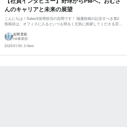
【社員インタビュー】野球からPMへ。おむさ
んのキャリアと未来の展望
こんにちは！SalesX採用担当の吉岡です！ 隔週投稿の記念すべき第2
投稿目は、オフィスに入るといつも明るく元気に挨拶してくださる宮川
公佑さんにインタビューしました！ 普段はおむさん🍙と呼ばれている
宮川さんの過去の出来事から将来の目標まで深堀りしていくと共に、
吉岡 里彩
HR事業部
SalesXの魅力もお聞きしてきました。 ーまず、簡...
2025/01/30
,
3 likes