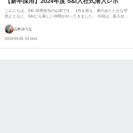
【新卒採用】2024年度 S&I入社式潜入レポ
こんにちは。S&I 採用担当の山本です。 4月を迎え、春のあたたかな空
気とともに、S&Iにも新しい仲間がやってきました。 今回は、新入社員
4名の入社式に密着！潜入レポをお届けします。 （S&I新入社員のみな
さん。上段左から、中川 偉尊さん、酒井 泰斗さん、下段左から、兼綱
山本 ゆうな
陽里さん、出合 亜理朱さん） S&I入社...
2024/04/08
,
53 likes