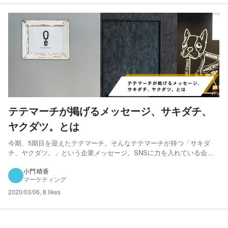
テテマーチが掲げるメッセージ、サキダチ、
ヤクダツ。とは
今期、5期目を迎えたテテマーチ。そんなテテマーチが持つ「サキダ
チ、ヤクダツ。」という企業メッセージ。SNSに力を入れている会社
というイメージがついているテテマーチですが、目指すは常に未知な
る価値を創造していくことです。 今回は、テテマーチが目指す姿や大
小門 晴香
マーケティング
切にしているカルチャーが一体どんなものかをお話ししていきます！...
2020/03/06
,
8 likes