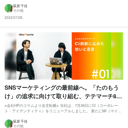
ド・アイデンティティ）、BI（ビヘイビア・アイデンティティ）、
VI（ビジュアル・アイデンティティ）を制定し、さらなる企業発展を目
荻原 千佳
その他
指します。 今回、一大プロジェクトとして取り組んだ...
2022/07/28
,
SNSマーケティングの最前線へ。「たのもう
け」の追求に向けて取り組む、テテマーチ8年
目のCIリニューアルに込めた意思とは。
※会社HPのコラムより全文転載※ 当社は、7月26日にCI（コーポレー
ト・アイデンティティ）をリニューアルしました。 新たにMI（マイン
ド・アイデンティティ）、BI（ビヘイビア・アイデンティティ）、
VI（ビジュアル・アイデンティティ）を制定し、さらなる企業発展を
荻原 千佳
その他
目指します。 実はこのリニューアルの提案者はCCO...