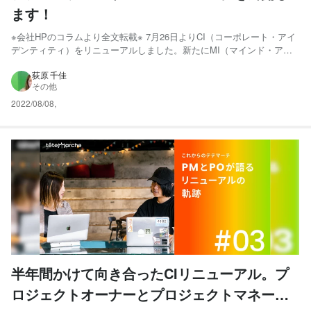
ます！
※会社HPのコラムより全文転載※ 7月26日よりCI（コーポレート・アイ
デンティティ）をリニューアルしました。新たにMI（マインド・アイ
デンティティ）、BI（ビヘイビア・アイデンティティ）、VI（ビジュア
ル・アイデンティティ）を制定し、さらなる企業発展を目指します。
荻原 千佳
その他
本記事では、リブランディングをどのように進...
2022/08/08
,
半年間かけて向き合ったCIリニューアル。プ
ロジェクトオーナーとプロジェクトマネージ