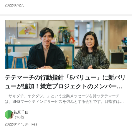
2022/07/27
,
テテマーチの行動指針「5バリュー」に新バリ
ューが追加！策定プロジェクトのメンバーに
インタビュー！
「サキダチ、ヤクダツ。」という企業メッセージを持つテテマーチ
は、SNSマーケティングサービスを強みとする会社です。目指すは常
にニーズの先をいく未知なる価値を創造していくことです。 先日、
「サキダチ、ヤクダツ。」を体現し続けるため、テテマーチでは行動
荻原 千佳
その他
指針として大切にしてきた「5バリュー」に、新バリューとなる『ラプ
る...
2022/01/11
,
84 likes