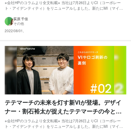
ャーが語るリニューアルの軌跡。
※会社HPのコラムより全文転載※ 当社は7月26日よりCI（コーポレー
ト・アイデンティティ）をリニューアルしました。新たにMI（マイン
ド・アイデンティティ）、BI（ビヘイビア・アイデンティティ）、
VI（ビジュアル・アイデンティティ）を制定し、さらなる企業発展を
荻原 千佳
その他
目指します。 今回、一大プロジェクトとして取り組んだ...
2022/08/01
,
テテマーチの未来を灯す新VIが登場。デザイ
ナー・割石裕太が捉えたテテマーチの今とそ
の先
※会社HPのコラムより全文転載※ 当社は7月26日よりCI（コーポレー
ト・アイデンティティ）をリニューアルしました。新たにMI（マイン