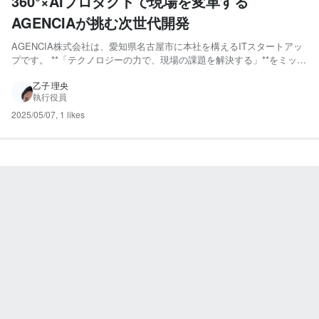
360°×AIプロダクトで現場を変革する
AGENCIAが挑む次世代開発
AGENCIA株式会社は、愛知県名古屋市に本社を構えるITスタートアッ
プです。 **「テクノロジーの力で、現場の課題を解決する」**をミッシ
ョンに掲げ、360°画像やAIを活用した業務効率化・顧客体験向上のため
のプロダクト開発に取り組んでいます。 主力事業である360°画像×AIソ
乙子 理央
執行役員
リューションでは、自動車業界や不...
2025/05/07
,
1 likes