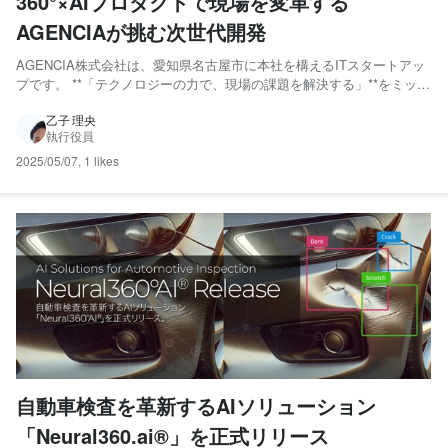
360°×AIプロダクトで現場を変革する
AGENCIAが挑む次世代開発
AGENCIA株式会社は、愛知県名古屋市に本社を構えるITスタートアッ
プです。 **「テクノロジーの力で、現場の課題を解決する」**をミッシ
ョンに掲げ、360°画像やAIを活用した業務効率化・顧客体験向上のため
のプロダクト開発に取り組んでいます。 主力事業である360°画像×AIソ
乙子 理央
執行役員
リューションでは、自動車業界や不...
2025/05/07
,
1 likes
自動車検査を革新するAIソリューション
「Neural360.ai®」を正式リリース