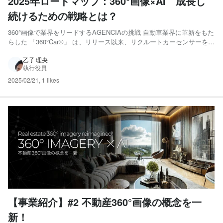
2025年ロードマップ：360°画像×AI 成長し
続けるための戦略とは？
360°画像で業界をリードするAGENCIAの挑戦 自動車業界に革新をもた
らした 「360°Car®」 は、リリース以来、リクルートカーセンサーをは
じめ、HONDA、NISSAN、SUZUKI、IDOMガリバー、ネクステージ、
USS などの大手企業を含む 3,800社以上に導入 され、着実に成長を続
乙子 理央
執行役員
けています。 ...
2025/02/21
,
1 likes
【事業紹介】#2 不動産360°画像の概念を一
新！