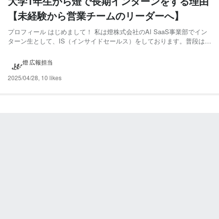
大学1年生から燈で長期インターンをする理由
【未経験から営業チームのリーダーへ】
プロフィール はじめまして！ 私は燈株式会社のAI SaaS事業部でイン
ターン生として、IS（インサイドセールス）をしております。普段はお
茶の水女子大学文教育学部言語文化学科で英語学を学んでいる、学部２
年生です。 インターンの他にも塾講師や飲食店のバイトもしていま
燈 広報担当
す。この記事では、大学２年生からインターンをする意...
2025/04/28
,
10 likes