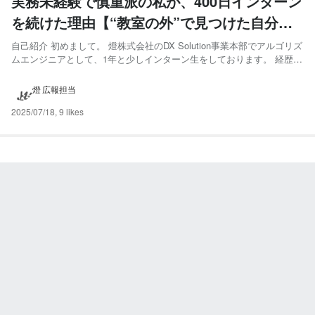
実務未経験で慎重派の私が、400日インターン
を続けた理由【“教室の外”で見つけた自分な
りの答えと成長】
自己紹介 初めまして。 燈株式会社のDX Solution事業本部でアルゴリズ
ムエンジニアとして、1年と少しインターン生をしております。 経歴と
しては、燈ではメジャーな高専からの大学編入ですが、東京大学ではあ
りません。 現在は、電気通信大学の学部4年でセキュリティ情報学を専
燈 広報担当
攻しています。最近は卒業研究と並行しなが...
2025/07/18
,
9 likes