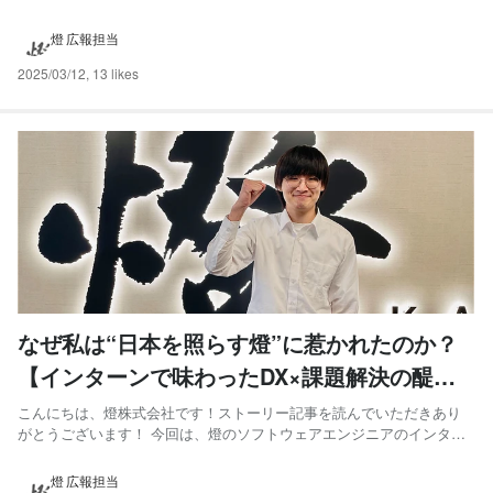
とです。 地方出身で2年前に上京したばかりの私がどのように大海を知
り、どうやって成長できたかをお伝えできればと思います。 私は現
燈 広報担当
在、燈株式会社のDXソリューション事業部でソフトウェ...
2025/03/12
,
13 likes
なぜ私は“日本を照らす燈”に惹かれたのか？
【インターンで味わったDX×課題解決の醍醐
味】
こんにちは、燈株式会社です！ストーリー記事を読んでいただきあり
がとうございます！ 今回は、燈のソフトウェアエンジニアのインター
ンシップに参加して、ずっと熱い想いを持って燈のカルチャーを体現
して、爆速成長したメンバーを紹介したいと思います！ 今までの自分
燈 広報担当