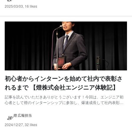
と燈に出会うまで こんにちは！私は高専→大学編入→燈と言っ...
2025/03/03
,
16 likes
初心者からインターンを始めて社内で表彰さ
れるまで 【燈株式会社エンジニア体験記】
記事を読んでいただきありがとうございます！今回は、エンジニア初
心者として燈のインターンシップに参加し、爆速成長して社内表彰さ
れるまでになった燈のインターン生を紹介したいと思います。彼は当
時は初心者ではありましたが、高い志と主体性を持って、エンジニア
燈 広報担当
として大きく成長することができました。 燈は、志があれば成長でき
る...
2024/12/27
,
32 likes