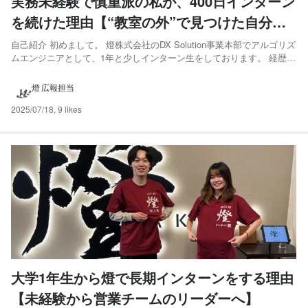
実務未経験で慎重派の私が、400日インターン
を続けた理由【“教室の外”で見つけた自分な
りの答えと成長】
自己紹介 初めまして。 燈株式会社のDX Solution事業本部でアルゴリズ
ムエンジニアとして、1年と少しインターン生をしております。 経歴と
しては、燈ではメジャーな高専からの大学編入ですが、東京大学ではあ
りません。 現在は、電気通信大学の学部4年でセキュリティ情報学を専
燈 広報担当
攻しています。最近は卒業研究と並行しなが...
2025/07/18
,
9 likes
大学1年生から燈で長期インターンをする理由
【未経験から営業チームのリーダーへ】