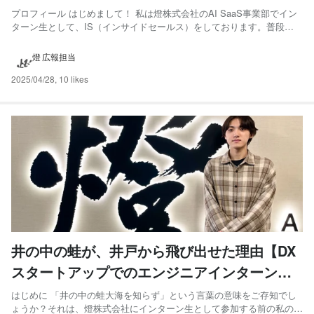
プロフィール はじめまして！ 私は燈株式会社のAI SaaS事業部でイン
ターン生として、IS（インサイドセールス）をしております。普段は
お茶の水女子大学文教育学部言語文化学科で英語学を学んでいる、学
部２年生です。 インターンの他にも塾講師や飲食店のバイトもしてい
燈 広報担当
ます。この記事では、大学２年生からインターンをする意...
2025/04/28
,
10 likes
井の中の蛙が、井戸から飛び出せた理由【DX
スタートアップでのエンジニアインターン成
長記録】
はじめに 「井の中の蛙大海を知らず」という言葉の意味をご存知でし
ょうか？それは、燈株式会社にインターン生として参加する前の私のこ