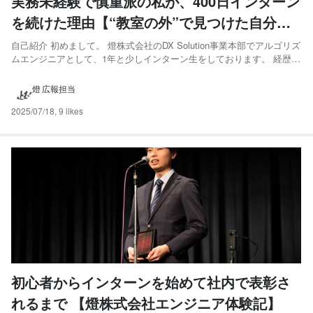
実務未経験で慎重派の私が、400日インターン
を続けた理由【“教室の外”で見つけた自分な
りの答えと成長】
自己紹介 初めまして。 燈株式会社のDX Solution事業本部でアルゴリズ
ムエンジニアとして、1年と少しインターン生をしております。 経歴と
しては、燈ではメジャーな高専からの大学編入ですが、東京大学ではあ
りません。 現在は、電気通信大学の学部4年でセキュリティ情報学を専
燈 広報担当
攻しています。最近は卒業研究と並行しなが...
2025/07/18
,
9 likes
初心者からインターンを始めて社内で表彰さ
れるまで 【燈株式会社エンジニア体験記】