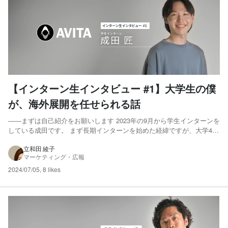
【インターン生インタビュー #1】大学生の僕
が、海外展開を任せられる話
――まずは自己紹介をお願いします 2023年の9月から学生インターンを
している成田です。 まず長期インターンを始めた経緯ですが、大学4年
の5月にフランスへの長期留学から帰国し、アカデミアの世界をもう少
し探求したい思いから大学院への進学を決心する中で、同世代との実務
立和田 綾子
マーケティング・広報
経験の差を長期インターンでできるだけ埋めたいと思っ...
2024/07/05
,
8 likes