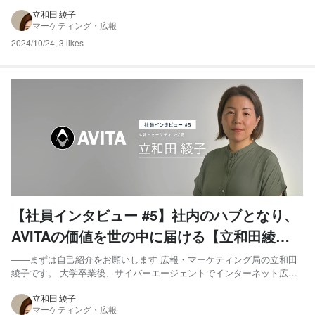
経験しました。2007年にはGoogle に転職して、日本におけるYouTube
ビジネスの立ち上げや、広告営業の業界担当部門の立ち上げに加わり、
立和田 綾子
マーケティング・広報
金融業界と自動車業界の統括...
2024/10/24
,
3 likes
【社員インタビュー #5】社内のハブとなり、
AVITAの価値を世の中に届ける【立和田綾
子】
――まずは自己紹介をお願いします 広報・マーケティング局の立和田
綾子です。 大学卒業後、サイバーエージェントでインターネット広告
の配信設計・運用コンサルタント、アカウントプランナーとして金
融・不動産・教育・小売・BtoBなど様々なクライアントを担当した
立和田 綾子
マーケティング・広報
後、部署全体の検索連動型広告やMeta（旧:Facebook）...