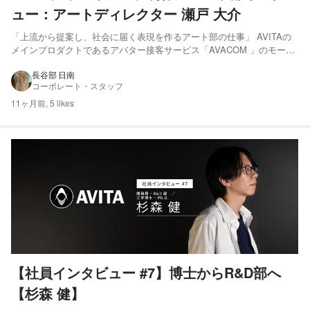
ュー：アートディレクター 瀬戸 大介
「上流から提案し、社会に届く表現を作るアート部の仕事」 AVITAの
メインプロダクトであるアバター接客サービス「AVACOM 」のモーシ
ョンから、万博パビリオンでのアバター演出、さらには海外案件まで。
アート部がそのビジュアルと演出を担っています。 クリエイティブ制
長谷部 日南
コーポレート・スタッフ
作局が大切にしているのは、「アバターで輝く多様な...
11ヶ月前,
5 likes
【社員インタビュー #7】博士からR&D部へ
【杉森 健】