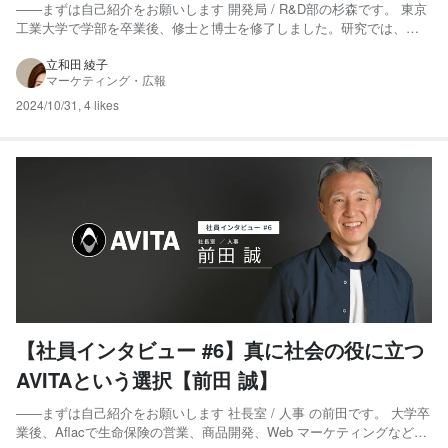
――まずは自己紹介をお願いします 開発局 / R&D部の杉森です。 東京
工業大学で学部を卒業後、修士と博士を修了しました。研究では、
VTuberを趣味で見ていて、「アバターの動きをもっと魅力的にした
い！」と感じたことがきっかけで、3DCGのアバター同士が接触した際
立和田 綾子
マーケティング・広報
の動きを物理シミュレーションにより自然にする研究を...
2024/10/31
,
4 likes
【社員インタビュー #6】真に社会の役に立つ
AVITAという選択【前田 誠】
――まずは自己紹介をお願いします 社長室 / 人事 の前田です。 大学卒
業後、Aflacで生命保険の営業、商品開発、Web マーケティングなどを