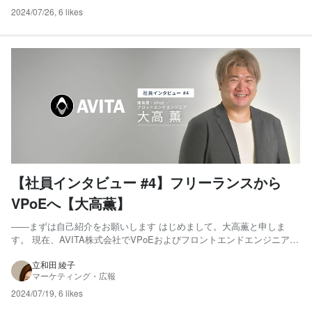
2024/07/26
,
6 likes
【社員インタビュー #4】フリーランスから
VPoEへ【大高薫】
――まずは自己紹介をお願いします はじめまして。大高薫と申しま
す。 現在、AVITA株式会社でVPoEおよびフロントエンドエンジニアと
して勤務しています。 エンジニアとしての経歴は、AVITAでの勤務も
含めて約9年になります。主にフロントエンド領域での開発を行ってき
立和田 綾子
マーケティング・広報
ました。 キャリアの初めはSIerや受託制作会社...
2024/07/19
,
6 likes