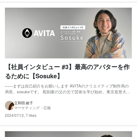
【社員インタビュー #3】最高のアバターを作
るために【Sosuke】
――まずは自己紹介をお願いします AVITAのクリエイティブ制作局の
局長、sosukeです。 彫刻家の父の元で芸術を学び始め、東京造形大学
彫刻専攻に進学、4年時にダブルスクールで1年間デジタルハリウッド
に通いCGを学びました。 卒業後、ModelingCafeでキャラクターモデラ
立和田 綾子
マーケティング・広報
ーとして働き、その後フリーランスに...
2024/07/12
,
7 likes