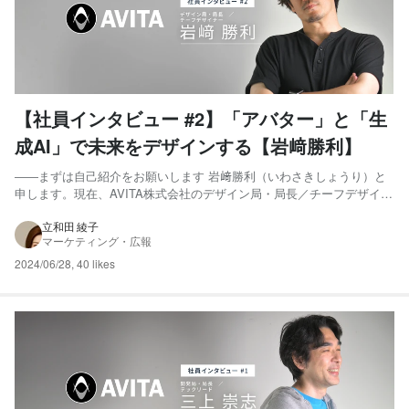
【社員インタビュー #2】「アバター」と「生
成AI」で未来をデザインする【岩﨑勝利】
――まずは自己紹介をお願いします 岩﨑勝利（いわさきしょうり）と
申します。現在、AVITA株式会社のデザイン局・局長／チーフデザイナ
ーを務めております。 これまでの経歴としましては、20代で印刷会社
やゲーム会社でデザイナーとしてのキャリアを経て、30代は外資系や
立和田 綾子
マーケティング・広報
国内IT企業をクライアントとするデザイン会社に勤務し...
2024/06/28
,
40 likes