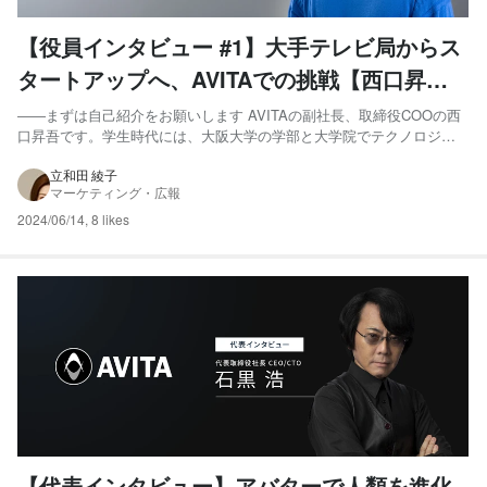
【役員インタビュー #1】大手テレビ局からス
タートアップへ、AVITAでの挑戦【西口昇
吾】
――まずは自己紹介をお願いします AVITAの副社長、取締役COOの西
口昇吾です。学生時代には、大阪大学の学部と大学院でテクノロジー
とアートをかけ合わせたロボット演劇の研究や、AI対話システムの研
究を行っていました。その後、イギリスのCity University of Londonで
立和田 綾子
マーケティング・広報
は、遠隔地にいる人にいつでも...
2024/06/14
,
8 likes
【代表インタビュー】アバターで人類を進化