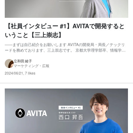
【社員インタビュー #1】AVITAで開発すると
いうこと【三上崇志】
――まずは自己紹介をお願いします AVITAの開発局・局長／テックリ
ードを務めております、三上崇志です。 京都大学理学部卒、情報学研
究科修了後、三菱電機に就職し、テキストマイニングソフトウェア・組
み込み検索ライブラリ・超音波センサによる物体検出システム・車載エ
立和田 綾子
マーケティング・広報
コーキャンセラーなど、さまざまな開発に従事しました。 ...
2024/06/21
,
7 likes