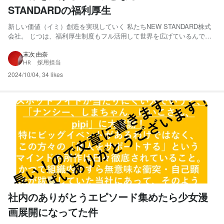
STANDARDの福利厚生
新しい価値（イミ）創造を実現していく 私たちNEW STANDARD株式
会社。 じつは、福利厚生制度もフル活用して世界を広げているんで
す！ 今回は弊社の福利厚生について、現役インターンがお話しちゃい
ます。 まず、どんなものがあるのか列挙してみますと……。 「新・
末次 由奈
HR 採用担当
TABILABO体験補助」 「NEW STANDAR...
2024/10/04
,
34 likes
社内のありがとうエピソード集めたら少女漫
画展開になってた件