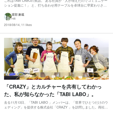
これはTABI LABOの実話。 ある社員が「人が増えたのでコミュニケー
ション促進に！」 と、打ち合わせ用テーブルを卓球台に早変わりさせ
る簡易的なネットなどを自腹購入。それをきっかけに社内で卓球がプ
チブームに。昼休みや就業後はトーナメント戦が展開され、マイラケ
渡部 兼蔵
HR
ットを持参するツワモノも現れる始末。 さすがに本気でや...
2018/08/14
,
11 likes
「CRAZY」とカルチャーを共有してわかっ
た、私が知らなかった「TABI LABO」。
去る11月13日、「TABI LABO 」メンバーは、「世界でひとつだけのウ
ェディング」を提供する株式会社「CRAZY 」を訪問しました。両社の
カルチャーを共有し合うことが目的でした。 TABI LABOに入社して8