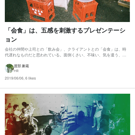
「会食」は、五感を刺激するプレゼンテーシ
ョン
会社の仲間や上司との「飲み会」、クライアントとの「会食」は、時
代遅れなものだと思われている。面倒くさい、不味い、気を遣う、接
待、お酒をたくさん飲まされるといったネガティヴなキーワードを連
想する人も多いはず。けれども、当社NEW STANDARDでは新しいもの
渡部 兼蔵
HR
を一緒につくるための相互理解やチームアップのために、会食...
2019/06/06
,
6 likes