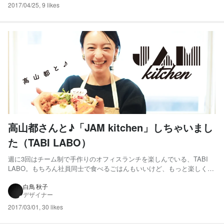
2017/04/25
,
9 likes
高山都さんと♪「JAM kitchen」しちゃいまし
た（TABI LABO）
週に3回はチーム制で手作りのオフィスランチを楽しんでいる、TABI
LABO。もちろん社員同士で食べるごはんもいいけど、もっと楽しく、
いろいろな人とこの場を共有したい！そんな声もたくさんあがりま
す。…ということで、いきなりですが「ゲストを呼んで、しかもその
白鳥 秋子
デザイナー
人にとびきりおいしいごはんを作ってもらおう！」という、かな...
2017/03/01
,
30 likes