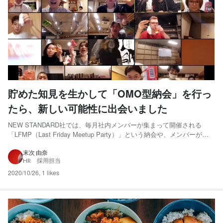
貯めた知見を生かして「OMO型納会」を行っ
たら、新しい可能性に出会いました
NEW STANDARD社では、毎月社内メンバーが集まって開催される
「LFMP（Last Friday Meetup Party）」という納会や、メンバーが交
代制で週3回、社員全員分のランチをつくる自炊文化など、リアルでの
コミュニケーションを重視して企業カルチャーやグルーヴ感を醸成し
末次 由奈
HR 採用担当
てきました。 参考記事：スタ...
2020/10/26
,
1 likes