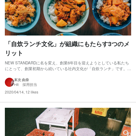
「自炊ランチ文化」が組織にもたらす3つのメ
リット
NEW STANDARDに名を変え、創業6年目を迎えようとしている私たち
にとって、創業初期から続いている社内文化が「自炊ランチ」です。初
期は数人程度だったメンバーも、今や80人近くまで増えました。人数
増加に応じて、仕組みを創り続けてきた「自炊ランチ文化」は色濃さを
末次 由奈
HR 採用担当
増し、会社を代表するカルチャーになっています。 創...
2020/04/14
,
12 likes