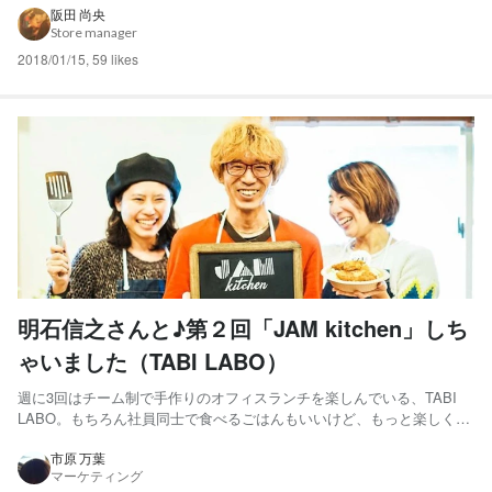
カ月ほど経過した私は、個々が確立しているクリエイティブ集団の中
阪田 尚央
Store manager
で日々刺激をうけてきたという自負があ...
2018/01/15
,
59 likes
明石信之さんと♪第２回「JAM kitchen」しち
ゃいました（TABI LABO）
週に3回はチーム制で手作りのオフィスランチを楽しんでいる、TABI
LABO。もちろん社員同士で食べるごはんもいいけど、もっと楽しく、
いろいろな人とこの場を共有したい！そんな声もたくさんあがります。
…ということで、スタートしたのが「ゲストを呼んで、しかもその人に
市原 万葉
マーケティング
とびきりおいしいごはんを作ってもらおう！」という、か...