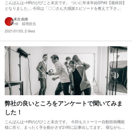
こんばんは~HRのぴぴこと末次です。 ついに年末年始SP#3【最終回】
となりました… 今回は「〇〇さん大感謝エピソードを教えて下さ
い！」というアンケートの回答を、回答者のプロフィール込みで楽し
んでいただければと思います！ さて、今回の目次はこちら 人物紹介
末次 由奈
HR 採用担当
「〇〇さん大感謝エピソードを教えて下さい！」 深まる...
2021/01/03
,
2 likes
弊社の良いところをアンケートで聞いてみま
した！
こんばんは~HRのぴぴこと末次です。 今回もストーリー自動投稿機能
様に肖り、まったく手を動かさず21時に記事出してます。 寝ながら成