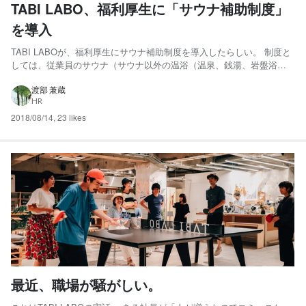
TABI LABO、福利厚生に「サウナ補助制度」
を導入
TABI LABOが、福利厚生にサウナ補助制度を導入したらしい。 制度と
しては、従業員のサウナ（サウナ以外の温浴（温泉、銭湯、岩盤浴）
も利用可）にかかる費用を一部会社が負担するもの。 確かに、この会
社には日常的にサウナに通う「サウナー」がたくさんいる。個人的に
渡部 兼蔵
HR
驚いたのは、熱波師、サウナ・スパ健康アドバイザー有資格...
2018/08/14
,
23 likes
最近、職場が騒がしい。