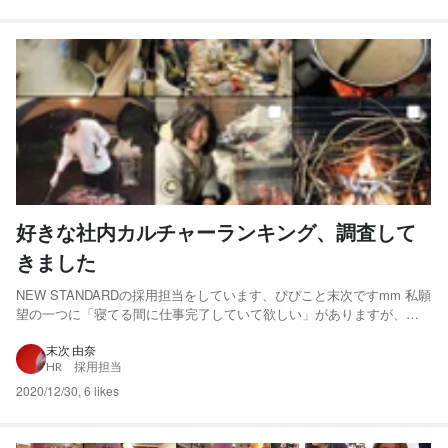
好きな社内カルチャーランキング、調査して
きました
NEW STANDARDの採用担当をしています、ぴぴこと末次ですmm 私願
望の一つに「寝てる間に仕事完了していて欲しい」がありますが、そ
れがついに叶う時が来ました。 それもこれも「ストーリーの予約投稿
機能」を実装してくださったWantedly株式会社様のおかげでございま
末次 由奈
HR 採用担当
す。いつもありがとうございます！ 今回はそれ...
2020/12/30
,
6 likes