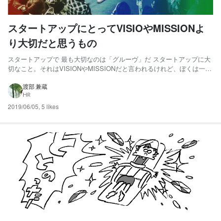
スタートアップにとってVISIOやMISSIONよ
り大切だと思うもの
スタートアップで 最も大切なのは「グルーヴ」だ スタートアップに大
切なこと。それはVISIONやMISSIONだと言われるけれど、ぼくは一番
大切なのは、グルーヴだと思っている。グルーヴとは、いかに一体感を
もって熱量を高めながら共に仕事ができるのか？つまり、阿吽の呼吸の
渡部 兼蔵
HR
ようなあの「ノリ」のことだ。それは強いプロダク...
2019/06/05
,
5 likes