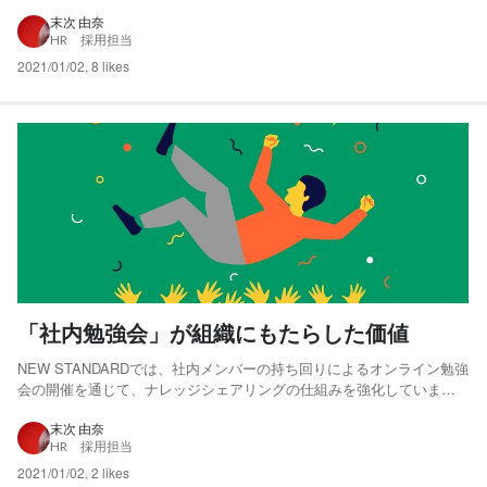
果を生み出せるって素晴らしい時代ですね。 さてはて、今回は「弊社
の良いところはどこですか？」という質問をNSメンバーにぶつけてき
末次 由奈
HR 採用担当
ました！ 大分ざっくりとしたな質問なので、ばらばらな回...
2021/01/02
,
8 likes
「社内勉強会」が組織にもたらした価値
NEW STANDARDでは、社内メンバーの持ち回りによるオンライン勉強
会の開催を通じて、ナレッジシェアリングの仕組みを強化していま
す。 BDBS（BUSINESS DESIGN & BRAND STUDIO）、MEDIA、
PRODUCTという3つのスタジオに部署が分かれつつ、三位一体の事業
末次 由奈
HR 採用担当
推進が求められるなかで...
2021/01/02
,
2 likes