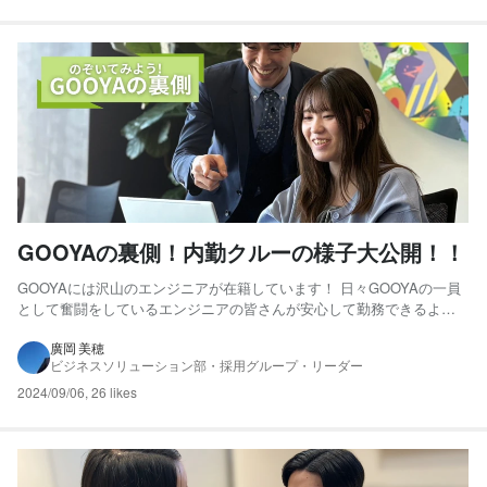
GOOYAの裏側！内勤クルーの様子大公開！！
GOOYAには沢山のエンジニアが在籍しています！ 日々GOOYAの一員
として奮闘をしているエンジニアの皆さんが安心して勤務できるよう
に、研修や勉強会・キャリアに対してのマネジメントなど様々な面で
サポートを行っています！ 今回はGOOYAでエンジニアを日々サポート
廣岡 美穂
ビジネスソリューション部・採用グループ・リーダー
する内勤クルーの一コマを紹介します！ カフェスペ...
2024/09/06
,
26 likes