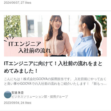
2024/06/07
,
27 likes
ITエンジニアに向けて！入社前の流れをまと
めてみました！
こんにちは！株式会社GOOYAの採用担当です。 入社目前にやっておく
と良い事やGOOYAでの入社前の流れをご紹介いたします！ 『前もって
やっておくべきことって何だろう・・？』 『働きだしまでってどんな
事をしているのだろう？』と入社を決めた中でも不安はあると思いま
安達 朱音
ビジネスソリューション部・採用グループ
す。 入社後のイメージをしっかり付けて事前準備を行い...
2023/09/04
,
24 likes