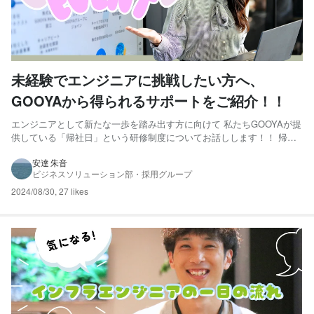
未経験でエンジニアに挑戦したい方へ、
GOOYAから得られるサポートをご紹介！！
エンジニアとして新たな一歩を踏み出す方に向けて 私たちGOOYAが提
供している「帰社日」という研修制度についてお話しします！！ 帰社
日って何？ 「帰社日」とは、GOOYAで実施されている制度で、入社後
4か月間の間、月に1度行われる研修のことを指します。 「これからエ
安達 朱音
ビジネスソリューション部・採用グループ
ンジニアとして成長するためには？」のファーストス...
2024/08/30
,
27 likes