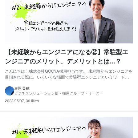
【未経験からエンジニアになる②】常駐型エ
ンジニアのメリット、デメリットとは...？
こんにちは！株式会社GOOYA採用担当です。 未経験からエンジニアを
目指される際に、いろいろな場面で常駐型エンジニアというワードを
見られたのでは無いでしょうか。 自社開発・受託開発の働き方はイメ
ージができるけど…常駐型エンジニアって？ そんな疑問を持つ方のた
廣岡 美穂
ビジネスソリューション部・採用グループ・リーダー
めに、常駐型エンジニアとして働くことで得られるメリット・...
2023/05/07
,
30 likes