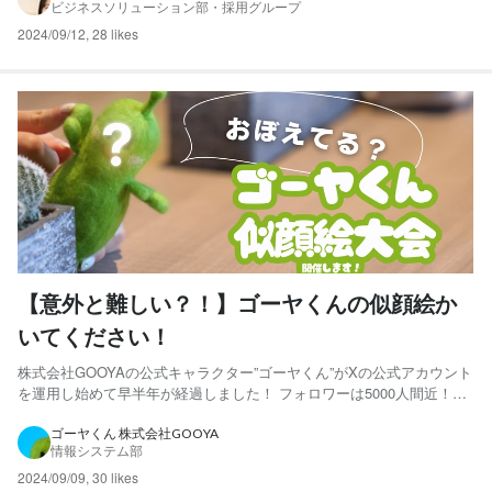
ビジネスソリューション部・採用グループ
んな自分の成長を・会社への貢献を「実感できる」...
2024/09/12
,
28 likes
【意外と難しい？！】ゴーヤくんの似顔絵か
いてください！
株式会社GOOYAの公式キャラクター”ゴーヤくん”がXの公式アカウント
を運用し始めて早半年が経過しました！ フォロワーは5000人間近！毎
日GOOYAについて発信をし徐々に知名度も上がってきたゴーヤくん。
もちろん社内人気も高まっているはず…！ そこで！ 渋谷オフィスに
ゴーヤくん 株式会社GOOYA
情報システム部
てGOOYAクルーに突撃インタビューを実...
2024/09/09
,
30 likes