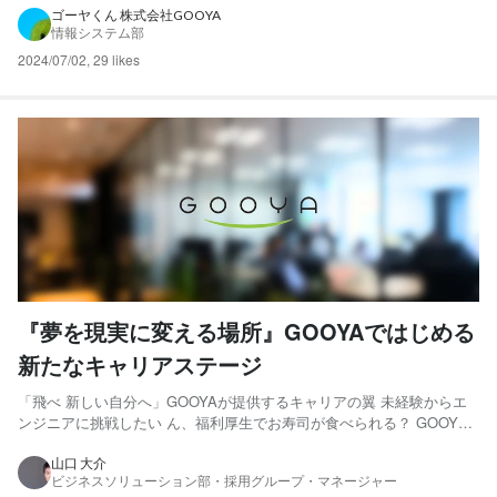
す。 毎日更新でGOOYAの日常からエンジニアのためのお役立ち情報を
ゴーヤくん 株式会社GOOYA
情報システム部
発信しています！ ゴーヤくんは2009年生...
2024/07/02
,
29 likes
『夢を現実に変える場所』GOOYAではじめる
新たなキャリアステージ
「飛べ 新しい自分へ」GOOYAが提供するキャリアの翼 未経験からエ
ンジニアに挑戦したい ん、福利厚生でお寿司が食べられる？ GOOYA
クルーのSNSから会社を知った（※当社では社員のことをクルーと呼称
します） 様々な経路から「株式会社GOOYA」を見つけていただいたか
山口 大介
ビジネスソリューション部・採用グループ・マネージャー
と思いますが、まずはGOOYAに興味を持っ...