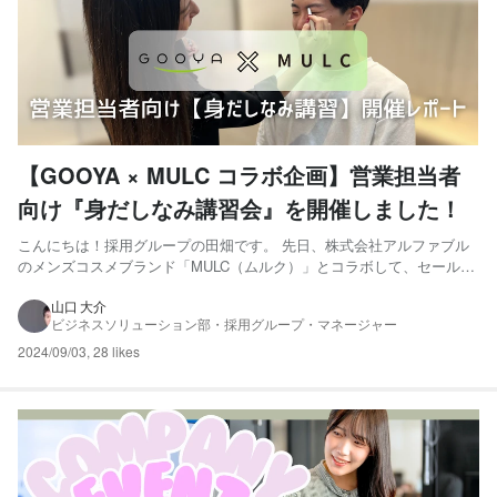
【GOOYA × MULC コラボ企画】営業担当者
向け『身だしなみ講習会』を開催しました！
こんにちは！採用グループの田畑です。 先日、株式会社アルファブル
のメンズコスメブランド「MULC（ムルク）」とコラボして、セールス
担当者向けの『身だしなみ講習会』を開催しました！ MULCについて
「なりたい自分を勝ち取る剣」をコンセプトに挑戦する人を応援する
山口 大介
ビジネスソリューション部・採用グループ・マネージャー
メンズコスメブランドです。現在は数々のメディアで紹介...
2024/09/03
,
28 likes