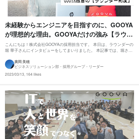
未経験からエンジニアを目指すのに、GOOYA
が理想的な理由。GOOYAだけの強み【ラウン
ダー】を紹介します！
こんにちは！株式会社GOOYAの採用担当です。 本日は、ラウンダーの
堀 華子さんにインタビューをしてまいりました。 本記事では、堀さん
にラウンダーとして、どのようにエンジニアの悩みに寄り添い、解決
のサポートをしているのかを語ってもらいました。 GOOYAの ・未経
廣岡 美穂
ビジネスソリューション部・採用グループ・リーダー
験からのエンジニアデビューでも安心して取り組める環...
2023/03/13
,
164 likes