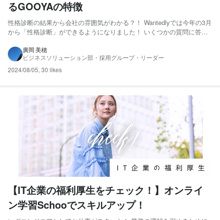
るGOOYAの特徴
性格診断の結果から会社の雰囲気がわかる？！ Wantedlyでは今年の3月
から「性格診断」ができるようになりました！ いくつかの質問に答え
ると16種類の性格タイプと個人傾向が表示されます。 診断結果から
「理想の働き方」や「コミュニケーション傾向」までわかるようにな
廣岡 美穂
ビジネスソリューション部・採用グループ・リーダー
ります。 ではこの結果から会社の雰囲気も読み取る...
2024/08/05
,
30 likes
【IT企業の福利厚生をチェック！】オンライ
ン学習Schooでスキルアップ！