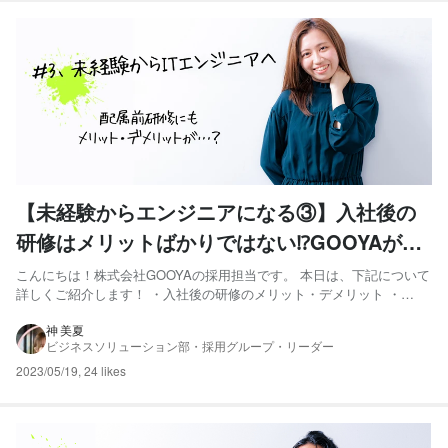
【未経験からエンジニアになる③】入社後の
研修はメリットばかりではない⁉GOOYAが入
社後研修を行っていない理由とは...！？
こんにちは！株式会社GOOYAの採用担当です。 本日は、下記について
詳しくご紹介します！ ・入社後の研修のメリット・デメリット ・
GOOYAで研修を行っていない理由とは 「未経験からエンジニアを目指
したい方」「IT業界について知りたい方」はぜひ最後までご覧くださ
神 美夏
ビジネスソリューション部・採用グループ・リーダー
い。 そもそも入社後研修とは...？ ITエンジニア...
2023/05/19
,
24 likes