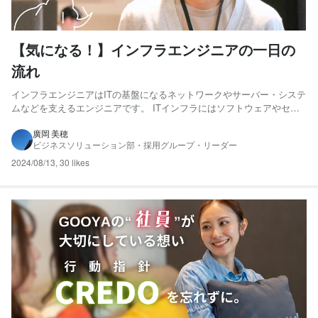
【気になる！】インフラエンジニアの一日の
流れ
インフラエンジニアはITの基盤になるネットワークやサーバー・システ
ムなどを支えるエンジニアです。 ITインフラにはソフトウェアやセキ
ュリティシステムなども含まれるためインフラエンジニアは本当に幅
広い分野に携わっていただく機会が多いです そのため…ではないです
廣岡 美穂
ビジネスソリューション部・採用グループ・リーダー
がインフラエンジニアの仕事風景ってなかなか想像しづらいで...
2024/08/13
,
30 likes