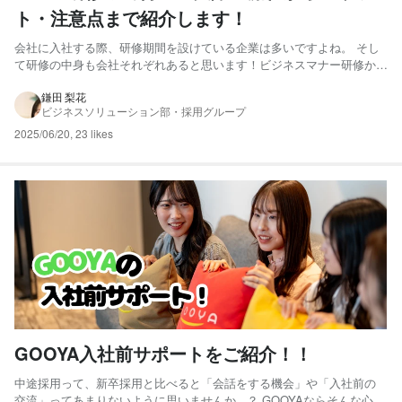
ト・注意点まで紹介します！
会社に入社する際、研修期間を設けている企業は多いですよね。 そし
て研修の中身も会社それぞれあると思います！ビジネスマナー研修から
資格の取得などゴールを定めた研修、形式も集団座学から個別指導まで
いろいろです。 株式会社GOOYAのスタイルは、本番環境でスキルを身
鎌田 梨花
ビジネスソリューション部・採用グループ
に着けていくOJT形式です。 そこで今回は一貫してOJ...
2025/06/20
,
23 likes
GOOYA入社前サポートをご紹介！！
中途採用って、新卒採用と比べると「会話をする機会」や「入社前の
交流」ってあまりないように思いませんか...？ GOOYAならそんな心配