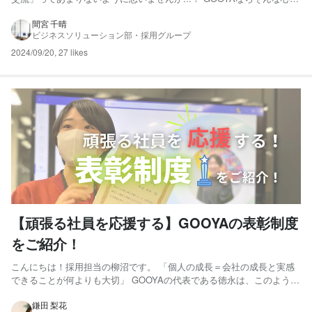
は一切不要です！ 今回は「GOOYAの入社前のサポート」をご紹介いた
します♪ GOOYA公式LINEの活用 「入社前にもいろいろ聞きたいけ
間宮 千晴
ビジネスソリューション部・採用グループ
ど、電話やメールは少し気負っちゃうな…」と...
2024/09/20
,
27 likes
【頑張る社員を応援する】GOOYAの表彰制度
をご紹介！
こんにちは！採用担当の柳沼です。 「個人の成長＝会社の成長と実感
できることが何よりも大切」 GOOYAの代表である徳永は、このような
想いで会社を運営しています。 エンジニアの日々の努力の積み重ねに
より、お客様から信頼を得て、GOOYAが成長できている。 今回は、そ
鎌田 梨花