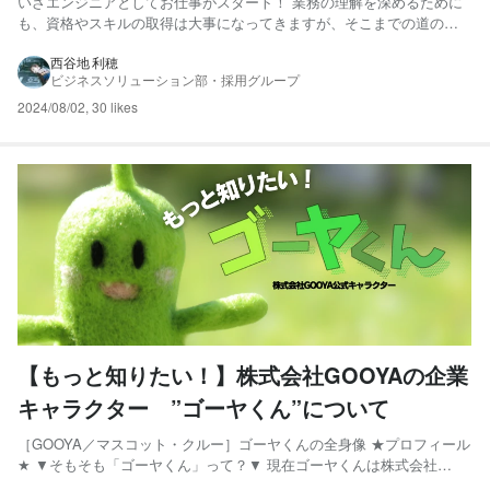
いざエンジニアとしてお仕事がスタート！ 業務の理解を深めるために
も、資格やスキルの取得は大事になってきますが、そこまでの道のり
は悩んでしまう部分も多いですよね。 株式会社GOOYAではエンジニア
の皆様のスキルアップを応援するため、オンライン学習ツール
西谷地 利穂
ビジネスソリューション部・採用グループ
「Schoo」を導入しています！ Schooとは 動画型教材...
2024/08/02
,
30 likes
【もっと知りたい！】株式会社GOOYAの企業
キャラクター ”ゴーヤくん”について
［GOOYA／マスコット・クルー］ゴーヤくんの全身像 ★プロフィール
★ ▼そもそも「ゴーヤくん」って？▼ 現在ゴーヤくんは株式会社
GOOYA公式キャラクターとして、Xの公式アカウントを運用していま