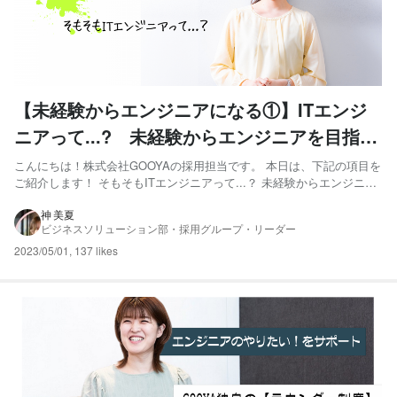
【未経験からエンジニアになる①】ITエンジ
ニアって...? 未経験からエンジニアを目指す
のに理想的なキャリア形成をお伝えします。
こんにちは！株式会社GOOYAの採用担当です。 本日は、下記の項目を
ご紹介します！ そもそもITエンジニアって...？ 未経験からエンジニア
目指すための理想的なキャリア形成 「未経験からエンジニア目指す環
境に迷われている方」はぜひ最後までご覧ください。 そもそもITエン
神 美夏
ビジネスソリューション部・採用グループ・リーダー
ジニアって何...？どんなことをやるの？...
2023/05/01
,
137 likes