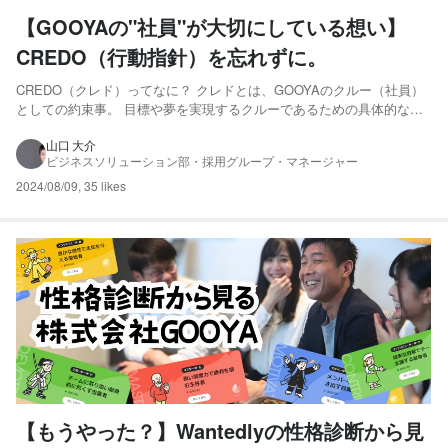
【GOOYAの"社員"が大切にしている想い】
CREDO（行動指針）を忘れずに。
CREDO（クレド）ってなに？ クレドとは、GOOYAのクルー（社員）
としての約束事。 目標や夢を実現するクルーであるための具体的な行
動指針として、働く仲間が集まって生みだしたものです。 企業ビジョ
ンは「会社としての展望や目指すべきゴール」のことですが、クレドは
山口 大介
ビジネスソリューション部・採用グループ・マネージャー
そのビジョンを達成するため、クルー一人ひとりがどう行...
2024/08/09
,
35 likes
【もうやった？】Wantedlyの性格診断から見