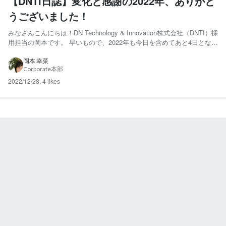
【DNTI日誌】変化と感謝の2022年、ありがと
うございました！
みなさんこんにちは！DN Technology & Innovation株式会社（DNTI）採
用担当の岡本です。 早いもので、2022年も今日を含めてあと4日となり
ました。 DNTIを支えてくださるすべての皆様、ありがとうございまし
た！ 設立2年目の本年、たくさんのスモールステップが積み重なって大
岡本 幸菜
Corporate本部
きな節目を迎える...
2022/12/28
,
4 likes