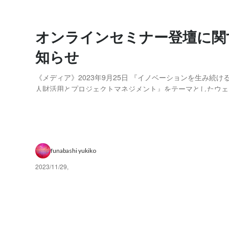
オンラインセミナー登壇に関
知らせ
《メディア》2023年9月25日 『イノベーションを生み続ける組織のための
人財活用とプロジェクトマネジメント』をテーマとしたウェ
取締役CEOの小野田が登壇いたします。 ▼テーマ イノベーションを生み
続ける組織のための人財活用とプロジェクトマネジメント ▼日
10月24日（火）13:...
funabashi yukiko
2023/11/29
,