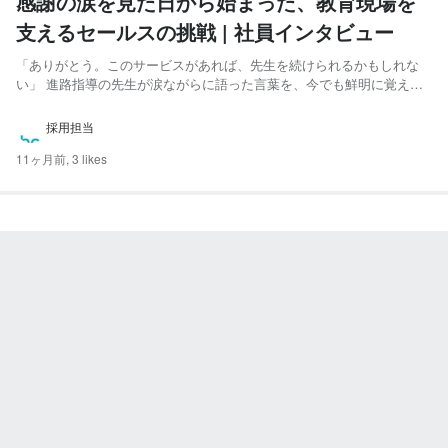
感謝の涙を見た日から始まった、教育現場を
支えるセールスの挑戦 | 社員インタビュー
「ありがとう。このサービスがあれば、先生を続けられるかもしれな
い」 進路指導の先生が涙ながらに語った言葉を、今でも鮮明に覚えて
います。 高校生の進路選択を支え、教育現場の負担を減らす——
Handyのプロダクトは、ただのSaaSではなく“社会を変えるツール”だと
採用担当
確信した瞬間でした。 今回は、教育SaaS営業の最...
11ヶ月前,
3 likes