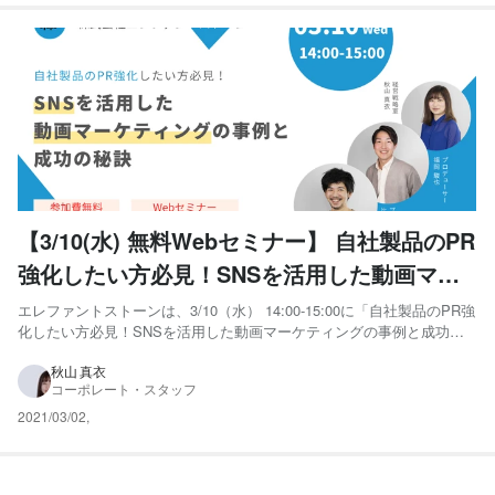
【3/10(水) 無料Webセミナー】 自社製品のPR
強化したい方必見！SNSを活用した動画マー
ケティングの事例と成功の秘訣
エレファントストーンは、3/10（水） 14:00-15:00に「自社製品のPR強
化したい方必見！SNSを活用した動画マーケティングの事例と成功の
秘訣」をテーマにした無料Webセミナーを開催いたします。 本Webセ
ミナーでは、来春へ向けて自社製品のPRを強化していきたい、SNSを
秋山 真衣
コーポレート・スタッフ
使っていきたいがどうすればいいか分...
2021/03/02
,