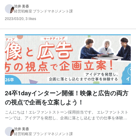
す学生のキャリアを共に考える1dayインターンシップを開催しまし
た！ クリエイターと聞くと“映像”や“デザイン”等をつくる人をイメージ
渋井 美香
経営戦略室 ブランドマネジメント課
しやすいと思います。 しかし、そうした解釈に限らない...
2023/03/20
,
3 likes
24卒1dayインターン開催！映像と広告の両方
の視点で企画を立案しよう！
こんにちは！エレファントストーン採用担当です。 エレファントスト
ーンでは、アイデアを発想し、企画に落とし込むまでの仕事を体験す
る1dayインターンを1月、2月に開催します！ 弊社は「象る、磨く、輝
かせる。 MAKE YOUR HEART SHINE.」をコーポレートスローガンに
渋井 美香
経営戦略室 ブランドマネジメント課
掲げ、お客様となる人や企業、街の“誇...