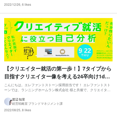
2022/12/26
,
6 likes
【クリエイター就活の第一歩！】7タイプから
目指すクリエイター像を考える24卒向け1day
インターンを開催します！
こんにちは。エレファントストーン採用担当です！ エレファントスト
ーンでは、ランニングホームラン株式会社 様と共催で、クリエイター
を目指す学生のキャリアを共に考える1dayインターンシップを開催し
ます！ 皆さんはどんなクリエイターになりたいですか？ そのためにど
渡辺 知里
経営戦略室 ブランドマネジメント課
んな企業で働きたいですか？ 2021年度から新卒採用を...
2022/08/25
,
8 likes