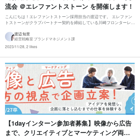
流会 ＠エレファントストーン を開催します！
こんにちは！エレファントストーン採用担当の渡辺です。 エレファン
トストーンがクラブパートナー契約を締結している川崎フロンターレ様
（以下、敬称略）が、12月12日（火）19:00より韓国プロサッカーリー
グ・Kリーグ1に加盟する蔚山現代FCと対戦。 そこで今回、その試合を
渡辺 知里
経営戦略室 ブランドマネジメント課
日本から応援しながらクリエイター同士の交流を深...
2023/11/28
,
2 likes
【1dayインターン参加者募集】映像から広告
まで、クリエイティブとマーケティング両方