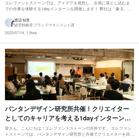
の視点で企画を立案してみよう！
エレファントストーンでは、アイデアを発想し、企画に落とし込むま
での仕事を体験する1dayインターンを開催します！ 弊社は「象る、磨
く、輝かせる。 MAKE YOUR HEART SHINE.」をコーポレートスロー
ガンに掲げ、お客様となる人や企業、街の“誇りをつくること”を目指し
渡辺 知里
経営戦略室 ブランドマネジメント課
ながら映像制作を行なっています。 こ...
2023/07/14
,
1 likes
バンタンデザイン研究所共催！クリエイター
としてのキャリアを考える1dayインターンを
開催しました！
皆さん、こんにちは！エレファントストーンの渋井です。 エレファン
トストーンでは、バンタンデザイン研究所と共催でクリエイターを目指