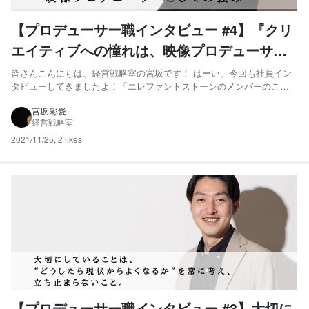
【プロデューサー職インタビュー #4】『クリ
エイティブへの憧れは、映像プロデューサー
としての強み。』
皆さんこんにちは、経営戦略室の宮坂です！ はーい、今回も社員イン
タビューしてきましたよ！「エレファントストーンのメンバーのこと
をもっと皆さんに知って欲しい・・・！」という一心で毎度登場し、
せっせと記事を書いております。読んで頂けると飛んで喜びま
宮坂 彩愛
経営戦略室
す・・・ 今回はプロデューサー職インタビューシリーズ第4弾 相場
さ...
2021/11/25
,
2 likes
【プロデューサー職インタビュー #3】大切に