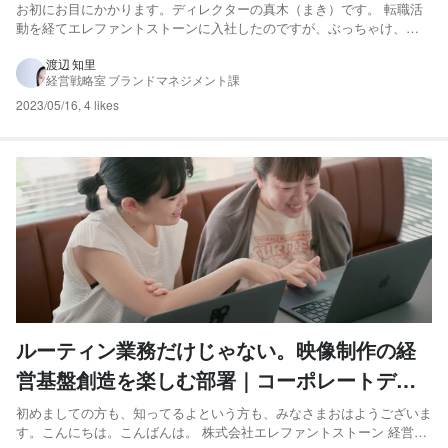
お初にお目にかかります。ディレクターの真木（まき）です。 転職活
動を経てエレファントストーンに入社したのですが、ぶっちゃけ、制
作業の転職活動って勇気が要りませんか？ クリエイターの転職は「キ
ャリアアップ」という場合も多々ありますから、やる気に満ち満ちて
渡辺 知里
経営戦略室 ブランドマネジメント課
いる方も多いと思います。 その反面、今のスキルで通用するのか、...
2023/05/16
,
4 likes
ルーティン業務だけじゃない。映像制作の経
営基盤創造を楽しむ部署｜コーポレートデザ
イン課
初めましての方も、知ってるよという方も、みなさまおはようございま
す。こんにちは。こんばんは。 株式会社エレファントストーン 経営戦