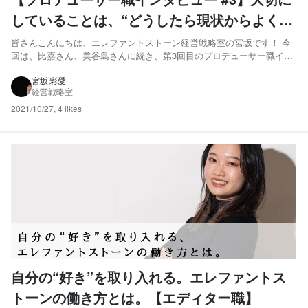
していることは、“どうしたら現状からよくな
るか”を常に考え、立ち止まらないこと。
皆さんこんにちは、エレファントストーン経営戦略室の宮坂です！ 今
回は、比嘉さん、美谷島さんに続き、第3回目のプロデューサー職イン
タビューです。第3回目にお話を聞いてきたのは、社内メンバーからも
「冷静沈着」「精密な仕事をする」と言われている【プロデューサー
宮坂 彩愛
経営戦略室
職／福岡さん】です！ 私自身も、「冷静沈着」のイメージが故...
2021/10/27
,
4 likes
自分の“好き”を取り入れる。エレファントス
トーンの働き方とは。【エディター職】