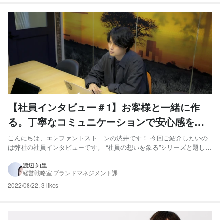
【社員インタビュー＃1】お客様と一緒に作
る。丁寧なコミュニケーションで安心感を与
えられるディレクターに
こんにちは、エレファントストーンの渋井です！ 今回ご紹介したいの
は弊社の社員インタビューです。 “社員の想いを象る”シリーズと題して
連載企画としてお届けします。その第一弾として、今回は弊社ディレ
クターの奥野さんにインタビューしました。 普段の制作で大切にして
渡辺 知里
経営戦略室 ブランドマネジメント課
いることや、最近制作した映像のこだわりなどをご紹介します...
2022/08/22
,
3 likes