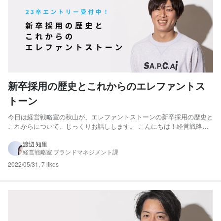
新卒採用の歴史とこれからのエレファントス
トーン
今日は経営戦略室の秋山が、エレファントストーンの新卒採用の歴史と
これからについて、じっくりお話しします。 こんにちは！経営戦略室
企画課の秋山です。 エレファントストーンは、2022年4月より23卒新
卒採用のエントリー受付を開始しました！（絶賛エントリー受付中で
渡辺 知里
経営戦略室 ブランドマネジメント課
す。5月31日現在） そこで、この機会に弊社に興味を...
2022/05/31
,
7 likes