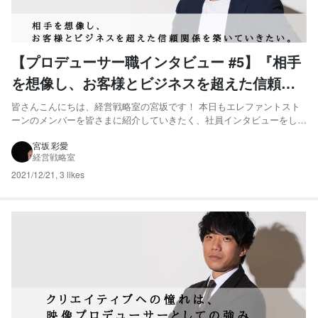
【プロデューサー職インタビュー #5】『相手
を想像し、お客様とビジネスを超えた信頼関
係を築いていきたい。』
皆さんこんにちは、経営戦略室の宮坂です！ 本日もエレファントスト
ーンのメンバーを皆さまに紹介していきたく、社員インタビューをして
きました。今回はプロデューサー職インタビューシリーズ第5弾、川畑
さんです！ お客様や社内メンバーといつも楽しそうに会話している川
宮坂 彩愛
経営戦略室
畑さん。お客様とも冗談混じりのやりとりが結構あるのだそう。...
2021/12/21
,
3 likes