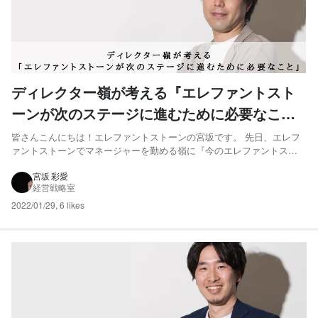
ディレクター嶺が考える『エレファントスト
ーンが次のステージに進むために必要なこ
と』
皆さんこんにちは！エレファントストーンの宮坂です。 先日、エレフ
ァントストーンでマネージャーを勤める嶺に『今のエレファントスト
ーンの組織やクリエイティブについてどのように考え向き合っている
のか』をインタビューしてきました。本日はその内容を皆さんにもご
宮坂 彩愛
経営戦略室
紹介したいと思います。 嶺はインタビュー内で「今エレファントス
ト...
2022/01/29
,
6 likes