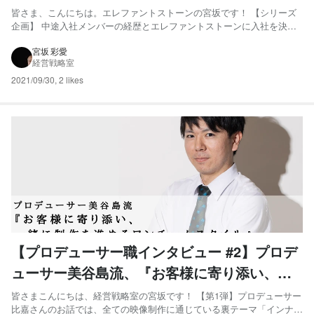
皆さま、こんにちは。エレファントストーンの宮坂です！ 【シリーズ
企画】 中途入社メンバーの経歴とエレファントストーンに入社を決
め、どんな成長があったのか。現役メンバーインタビューラストで
す！ ▼第一弾はこちら『経営戦略室・企画課／登 陽一朗さん』 ▼第二
宮坂 彩愛
経営戦略室
弾はこちら『ディレクター職／山口 明宏さん』 ラストを...
2021/09/30
,
2 likes
【プロデューサー職インタビュー #2】プロデ
ューサー美谷島流、『お客様に寄り添い、一
緒に制作を進めるワンチームスタイル』と
皆さまこんにちは、経営戦略室の宮坂です！ 【第1弾】プロデューサー
比嘉さんのお話では、全ての映像制作に通じている裏テーマ「インナー