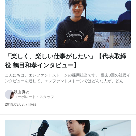
「楽しく、楽しい仕事がしたい」【代表取締
役 鶴目和孝インタビュー】
こんにちは、エレファントストーンの採用担当です。 過去3回の社員イ
ンタビューを通して、エレファントストーンではどんな人が、どんな
風に、どんな想いを持って働いているのかをお伝えしてきました。 第4
弾の今回は、代表取締役・鶴目のインタビューです。 【鶴目 和孝】
秋山 真衣
コーポレート・スタッフ
1979年生まれ。幼少期はバンコクで過ごす。甲南大...
2019/03/08
,
7 likes