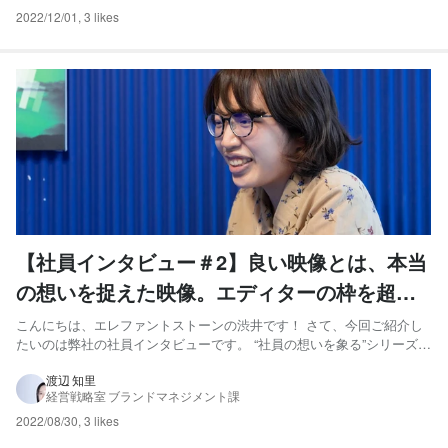
2022/12/01
,
3 likes
【社員インタビュー＃2】良い映像とは、本当
の想いを捉えた映像。エディターの枠を超え
てお客様のイメージを形にする
こんにちは、エレファントストーンの渋井です！ さて、今回ご紹介し
たいのは弊社の社員インタビューです。 “社員の想いを象る”シリーズと
題して連載企画でお届けしています。5月に続く第二弾として、今回は
弊社エディターの西堀にインタビューしました。 普段の制作で大切に
渡辺 知里
経営戦略室 ブランドマネジメント課
していることや、最近制作した映像のこだわりなどをご紹介...
2022/08/30
,
3 likes