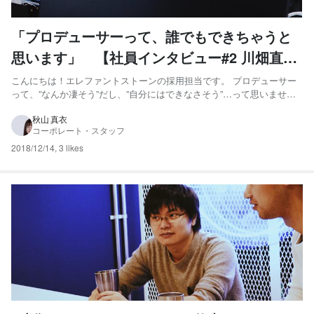
「プロデューサーって、誰でもできちゃうと
思います」 【社員インタビュー#2 川畑直
人】
こんにちは！エレファントストーンの採用担当です。 プロデューサー
って、”なんか凄そう”だし、”自分にはできなさそう”…って思いません
か。ハードルが高いイメージがあるからか、今のところエントリーが
全くきていません。 でも弊社では、他業界から中途で入社したメンバ
秋山 真衣
コーポレート・スタッフ
ーや、新卒で入社したメンバーが、プロデューサーとして活...
2018/12/14
,
3 likes