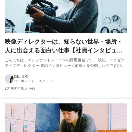
映像ディレクターは、知らない世界・場所・
人に出会える面白い仕事【社員インタビュー
#3 嶺隼樹（後編）】
こんにちは、エレファントストーンの採用担当です。 以前、エグゼク
ティブディレクター 嶺のインタビュー＜前編＞を公開したのですが、
今回は後編！ これまでに制作した映像作品や、エレファントストーン
のディレクターの仕事について話を聞きました。 ディレクターとして
秋山 真衣
コーポレート・スタッフ
の転機となった2つの作品 2016年に制作した『ERECT...
2019/01/18
,
5 likes