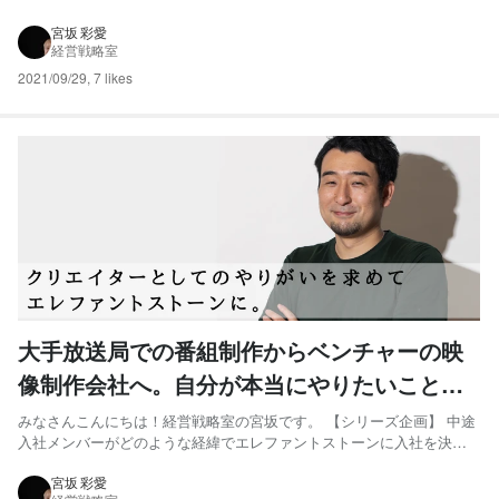
は。
ブランディング」についてお話しいただきました。 ▼【プロデューサ
ーインタビュー #1】比嘉さんインタビューはこちら 今回は【プロデ
宮坂 彩愛
経営戦略室
ューサーインタビュー #2】として、いつも元気ハツ...
2021/09/29
,
7 likes
大手放送局での番組制作からベンチャーの映
像制作会社へ。自分が本当にやりたいことが
できる環境を求めて。【ディレクター職】
みなさんこんにちは！経営戦略室の宮坂です。 【シリーズ企画】 中途
入社メンバーがどのような経緯でエレファントストーンに入社を決
め、成長してきたか。現場メンバーインタビューの第二弾です！ ▼第
一弾はこちら『経営戦略室・企画課／登 陽一朗さん』 今回は、『ディ
宮坂 彩愛