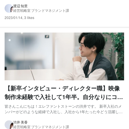
略室 コーポレートデザイン課の板垣です。 今回は初となるコーポレー
トデザイン課の紹介をしたいと思っております。ぜひ最後まで読んでい
渡辺 知里
経営戦略室 ブランドマネジメント課
ただけると幸いです。 コーポレートデザイン課メンバー紹...
2023/01/14
,
3 likes
【新卒インタビュー・ディレクター職】映像
制作未経験で入社して1年半。自分なりにコツ
コツ積み重ねた結果、成長がついてきた。
皆さんこんにちは！エレファントストーンの渋井です。 新卒入社のメ
ンバーがどのような経緯で入社し、入社から1年たった今どう活躍して
いるのかをお伝えする新卒インタビュー。本日は第5弾として2021年4
月に入社した『ディレクターの小笠原亮さん』にお話を伺いました！
渋井 美香
経営戦略室 ブランドマネジメント課
【ディレクター/小笠原 亮 プロフィール】 1998...