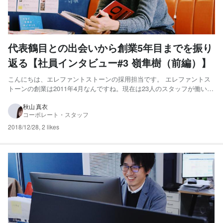
代表鶴目との出会いから創業5年目までを振り
返る【社員インタビュー#3 嶺隼樹（前編）】
こんにちは、エレファントストーンの採用担当です。 エレファントス
トーンの創業は2011年4月なんですね。現在は23人のスタッフが働いて
いるものの、2015年まではたった5人だけの会社だったんです。 今回は
創業当時のエレファントストーンを知っている1人、エグゼクティブデ
秋山 真衣
コーポレート・スタッフ
ィレクターの【嶺隼樹】にインタビューをしました...
2018/12/28
,
2 likes