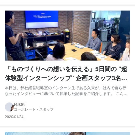
「ものづくりへの想いを伝える」5日間の "超
体験型インターンシップ" 企画スタッフ3名に
インタビュー！
本日は、弊社経営戦略室のインターン生である久末が、社内で自ら行
なったインタビューに基づいて執筆した記事をご紹介します。 こんに
ちは！ 経営戦略室でインターンをしている久末です。 エレファント
ストーンは今年9月に、創業以来初となる5日間の短期インターンシッ
鈴木彩
コーポレート・スタッフ
プを実施しました。プログラムの内容は、学生5名と当社スタッ...
2020/01/24
,