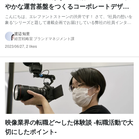
やかな運営基盤をつくるコーポレートデザイ
ン課で働く意義
こんにちは、エレファントストーンの渋井です！ さて、“社員の想いを
象る”シリーズと題して連載企画でお届けしている弊社の社員インタビ
ューですが、今回は経営戦略室 コーポレートデザイン課の鈴木にイン
タビューしました。 普段の業務でのこだわりや、コーポレートデザイ
渡辺 知里
経営戦略室 ブランドマネジメント課
ン課としてかける想いをご紹介します。 【経営戦略室 コー...
2023/06/27
,
2 likes
映像業界の転職ど〜した体験談 -転職活動で大
切にしたポイント-