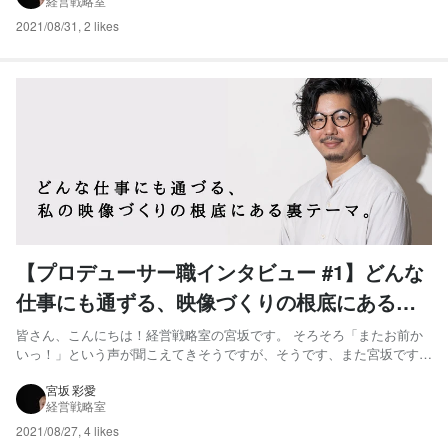
経営戦略室
レクター 山口さん』です！日本放送協会NHKの番組を作る...
2021/08/31
,
2 likes
【プロデューサー職インタビュー #1】どんな
仕事にも通ずる、映像づくりの根底にある裏
テーマ『インナーブランディング』とは。
皆さん、こんにちは！経営戦略室の宮坂です。 そろそろ「またお前か
いっ！」という声が聞こえてきそうですが、そうです、また宮坂です。
今回もぜひお付き合いください！ さて、「インナーブランディングに
ついて意識している」という方はどのぐらいいるでしょうか？ 私たち
宮坂 彩愛
経営戦略室
の”映像制作”という仕事は、お客様が果たしたい目的に対...
2021/08/27
,
4 likes