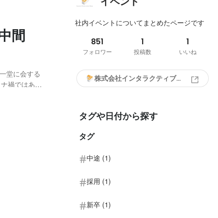
イベント
社内イベントについてまとめたページです
中間
851
1
1
フォロワー
投稿数
いいね
が一堂に会する
株式会社インタラクティブ・コミュニケーション・デザイン
コロナ禍ではあり
できました👏
かった方々へ向
タグや日付から探す
タグ
中途 (1)
採用 (1)
新卒 (1)