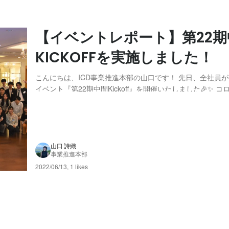
【イベントレポート】第22期
KICKOFFを実施しました！
こんにちは、ICD事業推進本部の山口です！ 先日、全社員
イベント『第22期中間Kickoff』を開催いたしました🎉✨ 
ますが、感染防止対策徹底のもとオフラインで集まることが
(ベトナムなどの各拠点メンバーや、会場にお越しになれな
けてTeamsライブでの配信も...
山口 詩織
事業推進本部
2022/06/13
,
1 likes