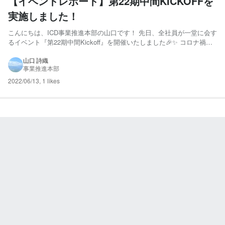
【イベントレポート】第22期中間KICKOFFを
実施しました！
こんにちは、ICD事業推進本部の山口です！ 先日、全社員が一堂に会す
るイベント『第22期中間Kickoff』を開催いたしました🎉✨ コロナ禍で
はありますが、感染防止対策徹底のもとオフラインで集まることができ
ました👏 (ベトナムなどの各拠点メンバーや、会場にお越しになれなか
山口 詩織
事業推進本部
った方々へ向けてTeamsライブでの配信も...
2022/06/13
,
1 likes