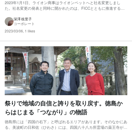
歯みがき習慣化プロジェクト」
2023年1月1日、ライオン商事はライオンペットへと社名変更しまし
た。社名変更の発表と同時に開かれたのは、FICCとともに推進するプ
ロジェクトのひとつ「犬の歯みがき習慣化プロジェクト 」のPRイベン
トです。ペットの歯みがき実施率100%を目指して、“失敗しながら、家
深澤 枝里子
コーポレート
族しよう”というメッセージを掲げるその想いとは？...
2023/03/06
,
1 likes
祭りで地域の自信と誇りを取り戻す。徳島か
らはじまる「つながり」の物語
徳島県には「四国の右下」と呼ばれるエリアがあります。そのなかにあ
る、美波町の日和佐（ひわさ）には、四国八十八カ所霊場の薬王寺があ