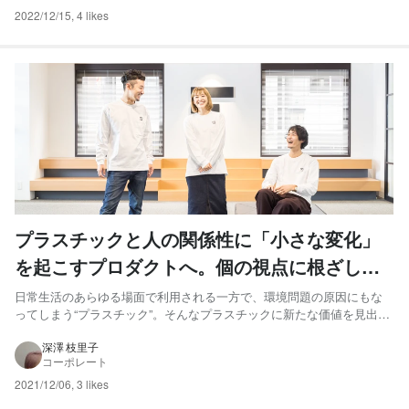
2022/12/15
,
4 likes
プラスチックと人の関係性に「小さな変化」
を起こすプロダクトへ。個の視点に根ざした
共創プロジェクトの進め方
日常生活のあらゆる場面で利用される一方で、環境問題の原因にもな
ってしまう“プラスチック”。そんなプラスチックに新たな価値を見出し
たいと始動したのが「Life Plastic」プロジェクトです。メンバーは中
村萌子（FICC）をはじめ、ナリタタツヤさん、田川貴之さんの3名。
深澤 枝里子
コーポレート
2021年の春に結成し、メンバー全員で興味や...
2021/12/06
,
3 likes