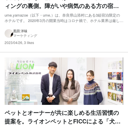
ィングの裏側。障がいや病気のある方の宿泊
招待『HAJIMARI』が生んだ可能性
ume,yamazoe（以下・ume,）は、奈良県山添村にある3組宿泊限定の
ホテルです。 2020年3月の開業当時はコロナ禍で、ホテル業界は厳しい
時期でしたが、ターゲット別の集客戦略の成功や、併設されたフィンラ
ンド式サウナが話題を呼んで、一躍予約が取れない人気宿へと急成長し
黒田 洋味
マーケティング
ます。 売上を堅調に伸ばす一方で、「サウ...
2023/04/26
,
3 likes
ペットとオーナーが共に楽しめる生活習慣の
提案を。ライオンペットとFICCによる「犬の