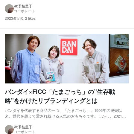
り、ウミガメの産卵地としても知られています。また、県内最大の秋ま
つりが有名で、「ちょうさ」という太鼓屋台が海へ飛び込む姿は圧巻で
深澤 枝里子
コーポレート
す。 2021年から、一般社団法人 四国の右下観光局と一緒...
2023/01/10
,
2 likes
バンダイ×FICC「たまごっち」の”生存戦
略”をかけたリブランディングとは
バンダイを代表する商品の一つ、「たまごっち」。1996年の発売以
来、世代を超えて愛され続ける人気のおもちゃです。しかし、2021年
に発売25周年を迎え、そのブランディングについてある悩みがあった
のだとか。そこでFICCが手がけたのは、たまごっちチーム向けのワー
深澤 枝里子
コーポレート
クショップ。一連のプロジェクトや話し合いを通じて見えて...