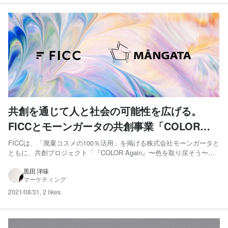
共創を通じて人と社会の可能性を広げる。
FICCとモーンガータの共創事業「COLOR
Again」が目指す未来
FICCは、「廃棄コスメの100％活用」を掲げる株式会社モーンガータと
ともに、共創プロジェクト「『COLOR Again』〜色を取り戻そう〜」
をスタートしました。このプロジェクトは、コスメのアップサイクル
にとどまらず、社会に存在する同調圧力や既成概念に疑問を投げか
黒田 洋味
マーケティング
け、社会の多様性や人の可能性を認められる世界の実現...
2021/08/31
,
2 likes