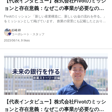
【代表インタビュー】株式会社Fivotのミッシ
ョンと存在意義：なぜこの事業が必要なの
か。（後編）
Fivotのミッション 「新しい産業構造に、新しいお金の流れを作る。」
をミッションとして掲げています。 創業の背景にも記載したとおり、
創業当初から、社会・経済の中でどのように資金を効率的・効果的に融
通し、経済発展に資することができるか、というのが私たちのコアの想
杉崎 梓
コーポレート・スタッフ
いです。 その中でも、私たちがいま取り組んでいるの...
2023/06/14
,
9 likes
【代表インタビュー】株式会社Fivotのミッシ
ョンと存在意義：なぜこの事業が必要なの