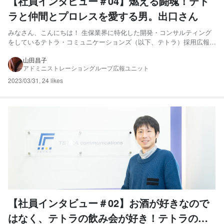
【社員インタビュー＃04】燃える闘魂！テト
ラと仲間とプロレスを愛する男。出口さん
みなさん、こんにちは！ 生保業界に特化した開発・コンサルティング
をしているテトラ・コミュニケーションズ（以下、テトラ）採用広報の
山田です！ 私たちは「瞬間の利益を喜ぶのではなく、ビジネスに関わ
るすべての人がHAPPYになる。」ことを目指しています！ 今回の記事
山田昌子
アドミニストレーショングループ広報ユニット
では、テトラで働く”メンバー”をご紹介します。記事を通...
2023/03/31
,
24 likes
【社員インタビュー＃02】お酒が好きなので
はなく、テトラの飲み会が好き！テトラのカ