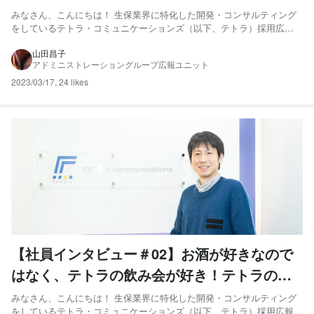
帰。鈴木さん
みなさん、こんにちは！ 生保業界に特化した開発・コンサルティング
をしているテトラ・コミュニケーションズ（以下、テトラ）採用広報
の山田です！ 私たちは「瞬間の利益を喜ぶのではなく、ビジネスに関
わるすべての人がHAPPYになる。」ことを目指しています！ 今回の記
山田昌子
アドミニストレーショングループ広報ユニット
事では、テトラで働く”メンバー”をご紹介します。 記事...
2023/03/17
,
24 likes
【社員インタビュー＃02】お酒が好きなので
はなく、テトラの飲み会が好き！テトラのカ
ルチャーを象徴するグループリーダー中島さ
みなさん、こんにちは！ 生保業界に特化した開発・コンサルティング
をしているテトラ・コミュニケーションズ（以下、テトラ）採用広報の