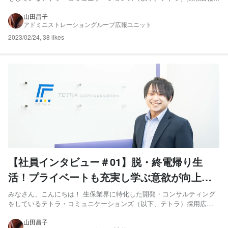
んとは
山田です！ 私たちは「瞬間の利益を喜ぶのではなく、ビジネスに関わ
るすべての人がHAPPYになる。」ことを目指しています！ 今回の記事
山田昌子
アドミニストレーショングループ広報ユニット
では、テトラで働く”メンバー”をご紹介します。 記事を...
2023/02/24
,
38 likes
【社員インタビュー＃01】脱・終電帰り生
活！プライベートも充実し学ぶ意欲が向上し
たというエンジニア小川さん
みなさん、こんにちは！ 生保業界に特化した開発・コンサルティング
をしているテトラ・コミュニケーションズ（以下、テトラ）採用広報
の山田です！ 私たちは「瞬間の利益を喜ぶのではなく、ビジネスに関
わるすべての人がHAPPYになる。」ことを目指しています！ 今回の記
山田昌子