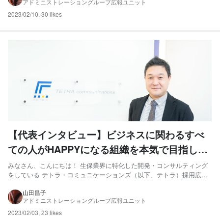
アドミニストレーショングループ広報ユニット
事では、テトラで働く”メンバー”をご紹介します。 記事...
2023/02/10
,
30 likes
【代表インタビュー】ビジネスに関わるすべ
ての人がHAPPYになる組織を本気で目指して
います
みなさん、こんにちは！ 生保業界に特化した開発・コンサルティング
をしている テトラ・コミュニケーションズ（以下、テトラ）採用広報
の山田です！ 私たちは「瞬間の利益を喜ぶのではなく、ビジネスに関
わるすべての人がHAPPYになる。」ことを目指しています！ 今回の記
山田昌子
アドミニストレーショングループ広報ユニット
事では「10の質問」と題して、弊社代表取締役末廣につい...
2023/02/03
,
23 likes