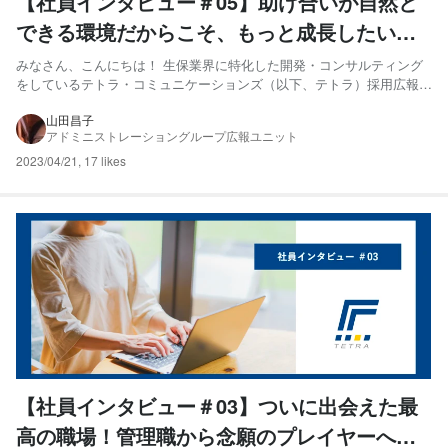
【社員インタビュー＃05】助け合いが自然と
できる環境だからこそ、もっと成長したいと
思う！柳さん
みなさん、こんにちは！ 生保業界に特化した開発・コンサルティング
をしているテトラ・コミュニケーションズ（以下、テトラ）採用広報の
山田です！ 私たちは「瞬間の利益を喜ぶのではなく、ビジネスに関わ
るすべての人がHAPPYになる。」ことを目指しています！ 今回の記事
山田昌子
アドミニストレーショングループ広報ユニット
では、テトラで働く”メンバー”をご紹介します。 記事を...
2023/04/21
,
17 likes
【社員インタビュー＃03】ついに出会えた最
高の職場！管理職から念願のプレイヤーへ復