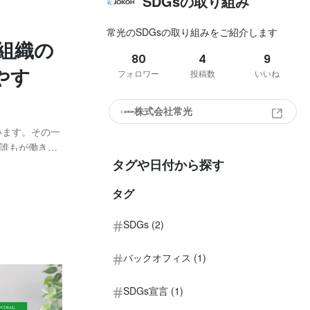
SDGsの取り組み
常光のSDGsの取り組みをご紹介します
組織の
80
4
9
やす
フォロワー
投稿数
いいね
株式会社常光
います。その一
誰もが働きや
で障がい者雇
タグや日付から探す
てきた課題や
タグ
SDGs (2)
バックオフィス (1)
SDGs宣言 (1)