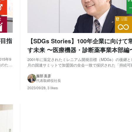
が目指
【SDGs Stories】100年企業に向け
す未来 〜医療機器・診断薬事業本部編
15年9
2001年に策定されたミレニアム開発目標（MDGs）の後継とし
発のため
月の国連サミットで加盟国の全会一致で採択された「持続可
指す国際
の2030アジェンダ」。 2030年までに持続可能でより良い
の「誰一
目標として、17のゴール・169のターゲットから構成され、
服部 直彦
代表取締役社長
人取り残さない（le...
2023/09/28
,
3 likes