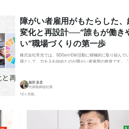
障がい者雇用がもたらした、
変化と再設計──“誰もが働き
い”職場づくりの第一歩
株式会社常光では、SDGsやD&I活動に積極的に取り組んで
環として、力を入れ始めたのが障がい者雇用の推進です。「
すい職場づくり」を目指し、職場づくりの中核を担う人事部
用を開始しました。 障がいのある方々と共に働く中で見え
気づき、そして組織に起きた前向きな変化とは...
服部 直彦
代表取締役社長
12ヶ月前,