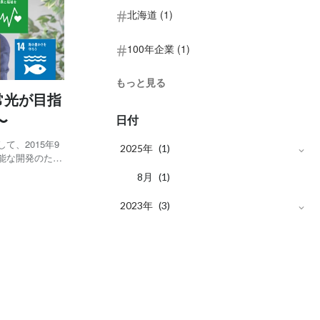
北海道 (1)
100年企業 (1)
もっと見る
て常光が目指
〜
日付
て、2015年9
2025年
(1)
能な開発のため
世界を目指す国際
月
8
(1)
地球上の「誰一
2023年
(3)
月
10
(1)
月
9
(1)
月
8
(1)