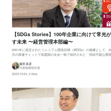
【SDGs Stories】100年企業に向けて常光
す未来 〜経営管理本部編〜
2001年に策定されたミレニアム開発目標（MDGs）の後継として、20
月の国連サミットで加盟国の全会一致で採択された「持続可能な開
の2030アジェンダ」。 2030年までに持続可能でより良い世界を目
目標として、17のゴール・169のターゲットから構成され、地球上
服部 直彦
代表取締役社長
人取り残さない（le...
2023/10/24
,
3 likes